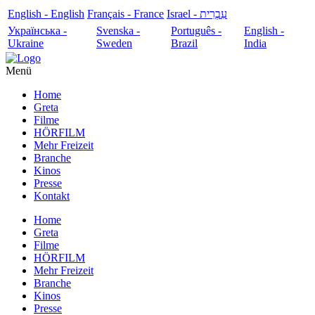
English - English
Français - France
עִבְרִית - Israel
Українська -
Svenska -
Português -
English -
Ukraine
Sweden
Brazil
India
Menü
Home
Greta
Filme
HÖRFILM
Mehr Freizeit
Branche
Kinos
Presse
Kontakt
Home
Greta
Filme
HÖRFILM
Mehr Freizeit
Branche
Kinos
Presse