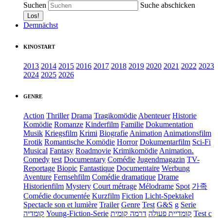
Suchen
Suche abschicken
Demnächst
KINOSTART
2013
2014
2015
2016
2017
2018
2019
2020
2021
2022
2023
2024
2025
2026
GENRE
Action
Thriller
Drama
Tragikomödie
Abenteuer
Historie
Komödie
Romanze
Kinderfilm
Familie
Dokumentation
Musik
Kriegsfilm
Krimi
Biografie
Animation
Animationsfilm
Erotik
Romantische Komödie
Horror
Dokumentarfilm
Sci-Fi
Musical
Fantasy
Roadmovie
Krimikomödie
Animation.
Comedy
test
Documentary
Comédie
Jugendmagazin
TV-
Reportage
Biopic
Fantastique
Documentaire
Werbung
Aventure
Fernsehfilm
Comédie dramatique
Drame
Historienfilm
Mystery
Court métrage
Mélodrame
Spot
가족
Comédie documentée
Kurzfilm
Fiction
Licht-Spektakel
Spectacle son et lumière
Trailer
Genre
Test
G&S
g
Serie
קומדיה
Young-Fiction-Serie
דרמה קומית
קומדיית פעולה
Test c