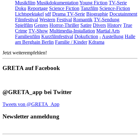
Musikfilm
Musikdokumentation
Young Fiction
TV-Serie
Doku
Reportage
Science Fiction
Tanzfilm
Science-Fiction
Lichtspektakel
sdf
Drama TV-Serie
Biographie
Docutainment
Filmfestival
Western
Festival
Romantik
TV-Sendung
Spielfilm
Genres
Horror-Thriller
Satire
Divers
History
True
Crime
TV-Show
Multimedia-Installation
Martial Arts
Familienfilm
Kurzfilmfestival
Dokufiction
-
Austellung
Halle
am Berghain Berlin
Familie / Kinder
Kdrama
Jetzt weiterempfehlen!
GRETA auf Facebook
@GRETA_app bei Twitter
Tweets von @GRETA_App
Newsletter anmeldung