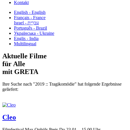
Kontakt
English - English
Français - France
עִבְרִית - Israel
Português - Brazil
Українська - Ukraine
Englis - India
Multilingual
Aktuelle Filme
für Alle
mit GRETA
Ihre Suche nach "2019 :: Tragikomödie" hat folgende Ergebnisse
geliefert:
Cleo
Filmfestival Max Ophüls Preis Do 23.01. - 15.00 Uhr -