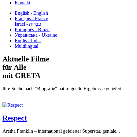
Kontakt
English - English
Français - France
עִבְרִית - Israel
Português - Brazil
Українська - Ukraine
Englis - India
Multilingual
Aktuelle Filme
für Alle
mit GRETA
Ihre Suche nach "Biografie" hat folgende Ergebnisse geliefert:
Respect
Aretha Franklin – international gefeierter Superstar, geniale...