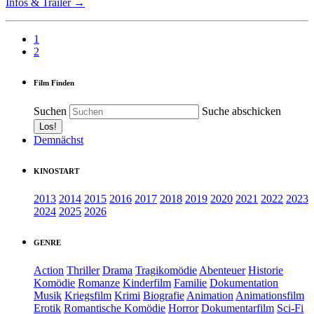
Infos & Trailer →
1
2
Film Finden
Suchen
Suche abschicken
Demnächst
KINOSTART
2013
2014
2015
2016
2017
2018
2019
2020
2021
2022
2023
2024
2025
2026
GENRE
Action
Thriller
Drama
Tragikomödie
Abenteuer
Historie
Komödie
Romanze
Kinderfilm
Familie
Dokumentation
Musik
Kriegsfilm
Krimi
Biografie
Animation
Animationsfilm
Erotik
Romantische Komödie
Horror
Dokumentarfilm
Sci-Fi