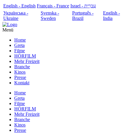
English - English
Français - France
עִבְרִית - Israel
Українська -
Svenska -
Português -
English -
Ukraine
Sweden
Brazil
India
Menü
Home
Greta
Filme
HÖRFILM
Mehr Freizeit
Branche
Kinos
Presse
Kontakt
Home
Greta
Filme
HÖRFILM
Mehr Freizeit
Branche
Kinos
Presse