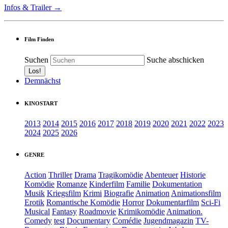
Infos & Trailer →
Film Finden
Suchen
Suche abschicken
Demnächst
KINOSTART
2013
2014
2015
2016
2017
2018
2019
2020
2021
2022
2023
2024
2025
2026
GENRE
Action
Thriller
Drama
Tragikomödie
Abenteuer
Historie
Komödie
Romanze
Kinderfilm
Familie
Dokumentation
Musik
Kriegsfilm
Krimi
Biografie
Animation
Animationsfilm
Erotik
Romantische Komödie
Horror
Dokumentarfilm
Sci-Fi
Musical
Fantasy
Roadmovie
Krimikomödie
Animation.
Comedy
test
Documentary
Comédie
Jugendmagazin
TV-