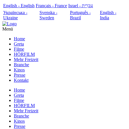
English - English
Français - France
עִבְרִית - Israel
Українська -
Svenska -
Português -
English -
Ukraine
Sweden
Brazil
India
Menü
Home
Greta
Filme
HÖRFILM
Mehr Freizeit
Branche
Kinos
Presse
Kontakt
Home
Greta
Filme
HÖRFILM
Mehr Freizeit
Branche
Kinos
Presse