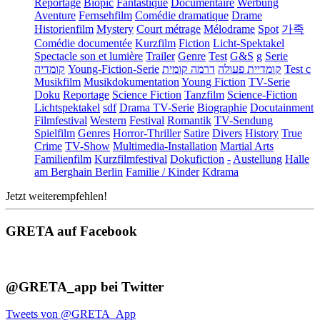
Reportage
Biopic
Fantastique
Documentaire
Werbung
Aventure
Fernsehfilm
Comédie dramatique
Drame
Historienfilm
Mystery
Court métrage
Mélodrame
Spot
가족
Comédie documentée
Kurzfilm
Fiction
Licht-Spektakel
Spectacle son et lumière
Trailer
Genre
Test
G&S
g
Serie
קומדיה
Young-Fiction-Serie
דרמה קומית
קומדיית פעולה
Test c
Musikfilm
Musikdokumentation
Young Fiction
TV-Serie
Doku
Reportage
Science Fiction
Tanzfilm
Science-Fiction
Lichtspektakel
sdf
Drama TV-Serie
Biographie
Docutainment
Filmfestival
Western
Festival
Romantik
TV-Sendung
Spielfilm
Genres
Horror-Thriller
Satire
Divers
History
True
Crime
TV-Show
Multimedia-Installation
Martial Arts
Familienfilm
Kurzfilmfestival
Dokufiction
-
Austellung
Halle
am Berghain Berlin
Familie / Kinder
Kdrama
Jetzt weiterempfehlen!
GRETA auf Facebook
@GRETA_app bei Twitter
Tweets von @GRETA_App