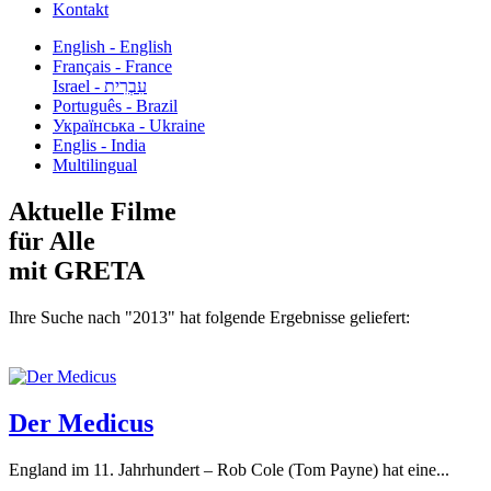
Kontakt
English - English
Français - France
עִבְרִית - Israel
Português - Brazil
Українська - Ukraine
Englis - India
Multilingual
Aktuelle Filme
für Alle
mit GRETA
Ihre Suche nach "2013" hat folgende Ergebnisse geliefert:
Der Medicus
England im 11. Jahrhundert – Rob Cole (Tom Payne) hat eine...