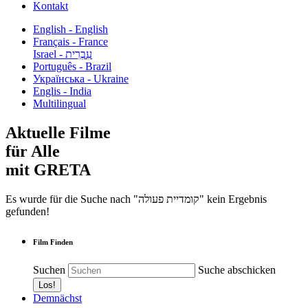
Kontakt
English - English
Français - France
עִבְרִית - Israel
Português - Brazil
Українська - Ukraine
Englis - India
Multilingual
Aktuelle Filme
für Alle
mit GRETA
Es wurde für die Suche nach "קומדיית פעולה" kein Ergebnis
gefunden!
Film Finden
Suchen
Suche abschicken
Demnächst