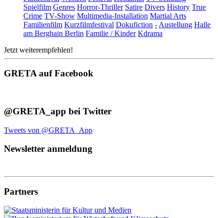
Spielfilm
Genres
Horror-Thriller
Satire
Divers
History
True
Crime
TV-Show
Multimedia-Installation
Martial Arts
Familienfilm
Kurzfilmfestival
Dokufiction
-
Austellung
Halle
am Berghain Berlin
Familie / Kinder
Kdrama
Jetzt weiterempfehlen!
GRETA auf Facebook
@GRETA_app bei Twitter
Tweets von @GRETA_App
Newsletter anmeldung
Partners