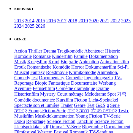
KINOSTART
2013
2014
2015
2016
2017
2018
2019
2020
2021
2022
2023
2024
2025
2026
GENRE
Action
Thriller
Drama
Tragikomödie
Abenteuer
Historie
Komödie
Romanze
Kinderfilm
Familie
Dokumentation
Musik
Kriegsfilm
Krimi
Biografie
Animation
Animationsfilm
Erotik
Romantische Komödie
Horror
Dokumentarfilm
Sci-Fi
Musical
Fantasy
Roadmovie
Krimikomödie
Animation.
Comedy
test
Documentary
Comédie
Jugendmagazin
TV-
Reportage
Biopic
Fantastique
Documentaire
Werbung
Aventure
Fernsehfilm
Comédie dramatique
Drame
Historienfilm
Mystery
Court métrage
Mélodrame
Spot
가족
Comédie documentée
Kurzfilm
Fiction
Licht-Spektakel
Spectacle son et lumière
Trailer
Genre
Test
G&S
g
Serie
קומדיה
Young-Fiction-Serie
דרמה קומית
קומדיית פעולה
Test c
Musikfilm
Musikdokumentation
Young Fiction
TV-Serie
Doku
Reportage
Science Fiction
Tanzfilm
Science-Fiction
Lichtspektakel
sdf
Drama TV-Serie
Biographie
Docutainment
Filmfestival
Western
Festival
Romantik
TV-Sendung