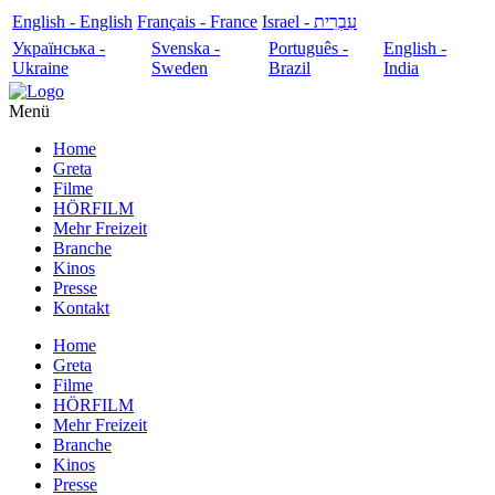
English - English
Français - France
עִבְרִית - Israel
Українська -
Svenska -
Português -
English -
Ukraine
Sweden
Brazil
India
Menü
Home
Greta
Filme
HÖRFILM
Mehr Freizeit
Branche
Kinos
Presse
Kontakt
Home
Greta
Filme
HÖRFILM
Mehr Freizeit
Branche
Kinos
Presse