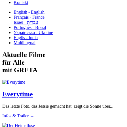
Kontakt
English - English
Français - France
עִבְרִית - Israel
Português - Brazil
Українська - Ukraine
Englis - India
Multilingual
Aktuelle Filme
für Alle
mit GRETA
Everytime
Das letzte Foto, das Jessie gemacht hat, zeigt die Sonne über...
Infos & Trailer →