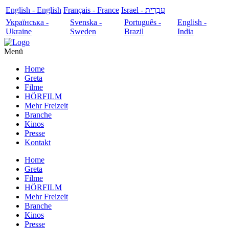
English - English
Français - France
עִבְרִית - Israel
Українська -
Svenska -
Português -
English -
Ukraine
Sweden
Brazil
India
Menü
Home
Greta
Filme
HÖRFILM
Mehr Freizeit
Branche
Kinos
Presse
Kontakt
Home
Greta
Filme
HÖRFILM
Mehr Freizeit
Branche
Kinos
Presse