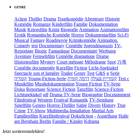
GENRE
Action
Thriller
Drama
Tragikomödie
Abenteuer
Historie
Komödie
Romanze
Kinderfilm
Familie
Dokumentation
Musik
Kriegsfilm
Krimi
Biografie
Animation
Animationsfilm
Erotik
Romantische Komödie
Horror
Dokumentarfilm
Sci-Fi
Musical
Fantasy
Roadmovie
Krimikomödie
Animation.
Comedy
test
Documentary
Comédie
Jugendmagazin
TV-
Reportage
Biopic
Fantastique
Documentaire
Werbung
Aventure
Fernsehfilm
Comédie dramatique
Drame
Historienfilm
Mystery
Court métrage
Mélodrame
Spot
가족
Comédie documentée
Kurzfilm
Fiction
Licht-Spektakel
Spectacle son et lumière
Trailer
Genre
Test
G&S
g
Serie
קומדיה
Young-Fiction-Serie
דרמה קומית
קומדיית פעולה
Test c
Musikfilm
Musikdokumentation
Young Fiction
TV-Serie
Doku
Reportage
Science Fiction
Tanzfilm
Science-Fiction
Lichtspektakel
sdf
Drama TV-Serie
Biographie
Docutainment
Filmfestival
Western
Festival
Romantik
TV-Sendung
Spielfilm
Genres
Horror-Thriller
Satire
Divers
History
True
Crime
TV-Show
Multimedia-Installation
Martial Arts
Familienfilm
Kurzfilmfestival
Dokufiction
-
Austellung
Halle
am Berghain Berlin
Familie / Kinder
Kdrama
Jetzt weiterempfehlen!