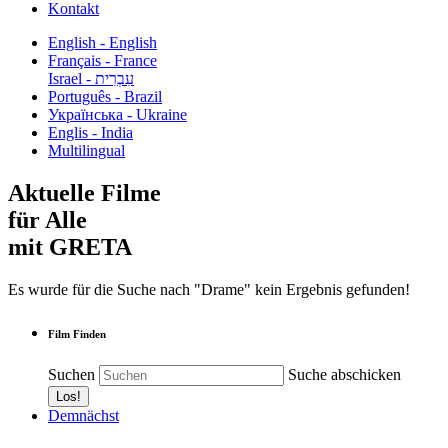
Kontakt
English - English
Français - France
עִבְרִית - Israel
Português - Brazil
Українська - Ukraine
Englis - India
Multilingual
Aktuelle Filme
für Alle
mit GRETA
Es wurde für die Suche nach "Drame" kein Ergebnis gefunden!
Film Finden
Suchen
Suche abschicken
Demnächst