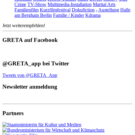
Crime
TV-Show
Multimedia-Installation
Martial Arts
Familienfilm
Kurzfilmfestival
Dokufiction
-
Austellung
Halle
am Berghain Berlin
Familie / Kinder
Kdrama
Jetzt weiterempfehlen!
GRETA auf Facebook
@GRETA_app bei Twitter
Tweets von @GRETA_App
Newsletter anmeldung
Partners