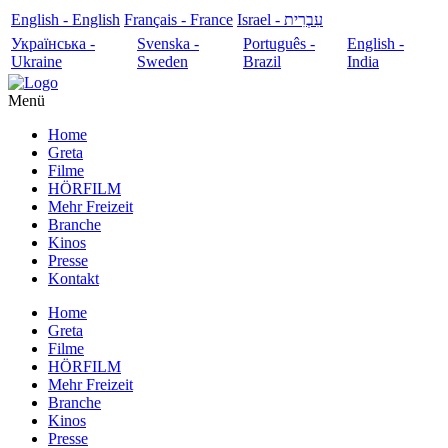
English - English
Français - France
עִבְרִית - Israel
Українська -
Svenska -
Português -
English -
Ukraine
Sweden
Brazil
India
Menü
Home
Greta
Filme
HÖRFILM
Mehr Freizeit
Branche
Kinos
Presse
Kontakt
Home
Greta
Filme
HÖRFILM
Mehr Freizeit
Branche
Kinos
Presse