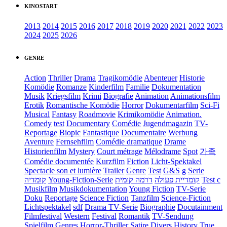
KINOSTART
2013
2014
2015
2016
2017
2018
2019
2020
2021
2022
2023
2024
2025
2026
GENRE
Action
Thriller
Drama
Tragikomödie
Abenteuer
Historie
Komödie
Romanze
Kinderfilm
Familie
Dokumentation
Musik
Kriegsfilm
Krimi
Biografie
Animation
Animationsfilm
Erotik
Romantische Komödie
Horror
Dokumentarfilm
Sci-Fi
Musical
Fantasy
Roadmovie
Krimikomödie
Animation.
Comedy
test
Documentary
Comédie
Jugendmagazin
TV-
Reportage
Biopic
Fantastique
Documentaire
Werbung
Aventure
Fernsehfilm
Comédie dramatique
Drame
Historienfilm
Mystery
Court métrage
Mélodrame
Spot
가족
Comédie documentée
Kurzfilm
Fiction
Licht-Spektakel
Spectacle son et lumière
Trailer
Genre
Test
G&S
g
Serie
קומדיה
Young-Fiction-Serie
דרמה קומית
קומדיית פעולה
Test c
Musikfilm
Musikdokumentation
Young Fiction
TV-Serie
Doku
Reportage
Science Fiction
Tanzfilm
Science-Fiction
Lichtspektakel
sdf
Drama TV-Serie
Biographie
Docutainment
Filmfestival
Western
Festival
Romantik
TV-Sendung
Spielfilm
Genres
Horror-Thriller
Satire
Divers
History
True