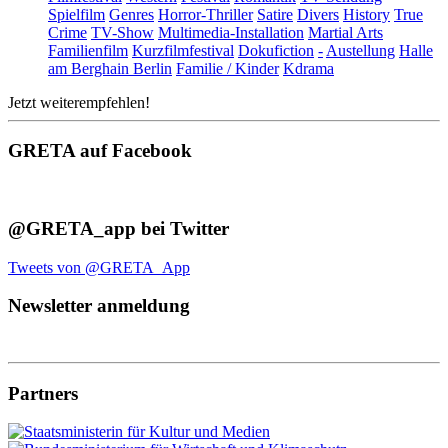
Spielfilm
Genres
Horror-Thriller
Satire
Divers
History
True
Crime
TV-Show
Multimedia-Installation
Martial Arts
Familienfilm
Kurzfilmfestival
Dokufiction
-
Austellung
Halle
am Berghain Berlin
Familie / Kinder
Kdrama
Jetzt weiterempfehlen!
GRETA auf Facebook
@GRETA_app bei Twitter
Tweets von @GRETA_App
Newsletter anmeldung
Partners