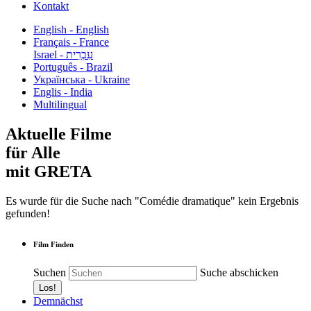
Kontakt
English - English
Français - France
עִבְרִית - Israel
Português - Brazil
Українська - Ukraine
Englis - India
Multilingual
Aktuelle Filme
für Alle
mit GRETA
Es wurde für die Suche nach "Comédie dramatique" kein Ergebnis
gefunden!
Film Finden
Suchen
Suche abschicken
Demnächst