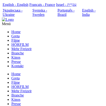
English - English
Français - France
עִבְרִית - Israel
Українська -
Svenska -
Português -
English -
Ukraine
Sweden
Brazil
India
Menü
Home
Greta
Filme
HÖRFILM
Mehr Freizeit
Branche
Kinos
Presse
Kontakt
Home
Greta
Filme
HÖRFILM
Mehr Freizeit
Branche
Kinos
Presse