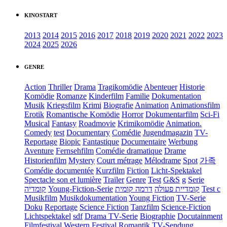
KINOSTART
2013
2014
2015
2016
2017
2018
2019
2020
2021
2022
2023
2024
2025
2026
GENRE
Action
Thriller
Drama
Tragikomödie
Abenteuer
Historie
Komödie
Romanze
Kinderfilm
Familie
Dokumentation
Musik
Kriegsfilm
Krimi
Biografie
Animation
Animationsfilm
Erotik
Romantische Komödie
Horror
Dokumentarfilm
Sci-Fi
Musical
Fantasy
Roadmovie
Krimikomödie
Animation.
Comedy
test
Documentary
Comédie
Jugendmagazin
TV-
Reportage
Biopic
Fantastique
Documentaire
Werbung
Aventure
Fernsehfilm
Comédie dramatique
Drame
Historienfilm
Mystery
Court métrage
Mélodrame
Spot
가족
Comédie documentée
Kurzfilm
Fiction
Licht-Spektakel
Spectacle son et lumière
Trailer
Genre
Test
G&S
g
Serie
קומדיה
Young-Fiction-Serie
דרמה קומית
קומדיית פעולה
Test c
Musikfilm
Musikdokumentation
Young Fiction
TV-Serie
Doku
Reportage
Science Fiction
Tanzfilm
Science-Fiction
Lichtspektakel
sdf
Drama TV-Serie
Biographie
Docutainment
Filmfestival
Western
Festival
Romantik
TV-Sendung