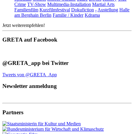
Crime
TV-Show
Multimedia-Installation
Martial Arts
Familienfilm
Kurzfilmfestival
Dokufiction
-
Austellung
Halle
am Berghain Berlin
Familie / Kinder
Kdrama
Jetzt weiterempfehlen!
GRETA auf Facebook
@GRETA_app bei Twitter
Tweets von @GRETA_App
Newsletter anmeldung
Partners