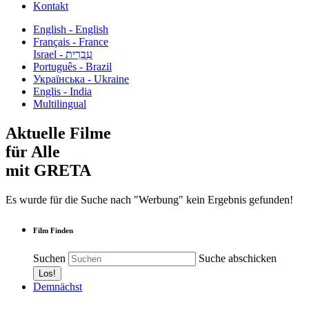
Kontakt
English - English
Français - France
עִבְרִית - Israel
Português - Brazil
Українська - Ukraine
Englis - India
Multilingual
Aktuelle Filme
für Alle
mit GRETA
Es wurde für die Suche nach "Werbung" kein Ergebnis gefunden!
Film Finden
Suchen
Suche abschicken
Demnächst