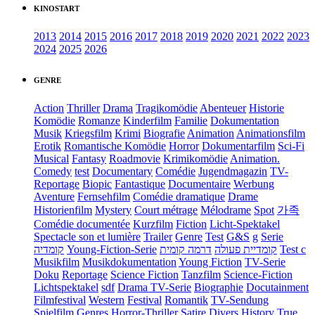
KINOSTART
2013
2014
2015
2016
2017
2018
2019
2020
2021
2022
2023
2024
2025
2026
GENRE
Action
Thriller
Drama
Tragikomödie
Abenteuer
Historie
Komödie
Romanze
Kinderfilm
Familie
Dokumentation
Musik
Kriegsfilm
Krimi
Biografie
Animation
Animationsfilm
Erotik
Romantische Komödie
Horror
Dokumentarfilm
Sci-Fi
Musical
Fantasy
Roadmovie
Krimikomödie
Animation.
Comedy
test
Documentary
Comédie
Jugendmagazin
TV-
Reportage
Biopic
Fantastique
Documentaire
Werbung
Aventure
Fernsehfilm
Comédie dramatique
Drame
Historienfilm
Mystery
Court métrage
Mélodrame
Spot
가족
Comédie documentée
Kurzfilm
Fiction
Licht-Spektakel
Spectacle son et lumière
Trailer
Genre
Test
G&S
g
Serie
קומדיה
Young-Fiction-Serie
דרמה קומית
קומדיית פעולה
Test c
Musikfilm
Musikdokumentation
Young Fiction
TV-Serie
Doku
Reportage
Science Fiction
Tanzfilm
Science-Fiction
Lichtspektakel
sdf
Drama TV-Serie
Biographie
Docutainment
Filmfestival
Western
Festival
Romantik
TV-Sendung
Spielfilm
Genres
Horror-Thriller
Satire
Divers
History
True