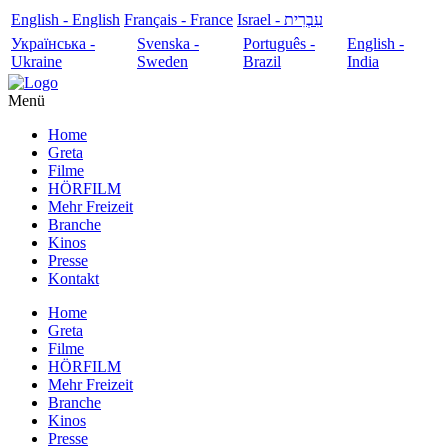
English - English
Français - France
עִבְרִית - Israel
Українська -
Svenska -
Português -
English -
Ukraine
Sweden
Brazil
India
Menü
Home
Greta
Filme
HÖRFILM
Mehr Freizeit
Branche
Kinos
Presse
Kontakt
Home
Greta
Filme
HÖRFILM
Mehr Freizeit
Branche
Kinos
Presse