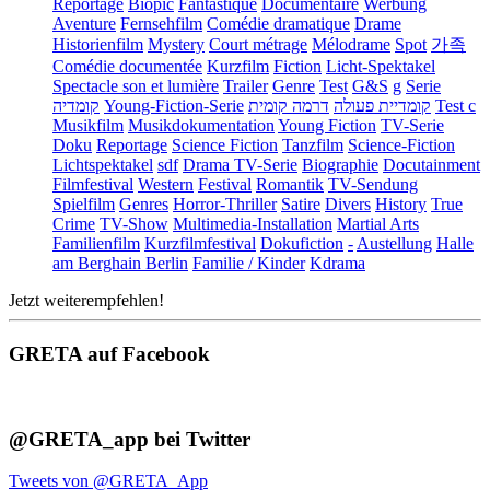
Reportage
Biopic
Fantastique
Documentaire
Werbung
Aventure
Fernsehfilm
Comédie dramatique
Drame
Historienfilm
Mystery
Court métrage
Mélodrame
Spot
가족
Comédie documentée
Kurzfilm
Fiction
Licht-Spektakel
Spectacle son et lumière
Trailer
Genre
Test
G&S
g
Serie
קומדיה
Young-Fiction-Serie
דרמה קומית
קומדיית פעולה
Test c
Musikfilm
Musikdokumentation
Young Fiction
TV-Serie
Doku
Reportage
Science Fiction
Tanzfilm
Science-Fiction
Lichtspektakel
sdf
Drama TV-Serie
Biographie
Docutainment
Filmfestival
Western
Festival
Romantik
TV-Sendung
Spielfilm
Genres
Horror-Thriller
Satire
Divers
History
True
Crime
TV-Show
Multimedia-Installation
Martial Arts
Familienfilm
Kurzfilmfestival
Dokufiction
-
Austellung
Halle
am Berghain Berlin
Familie / Kinder
Kdrama
Jetzt weiterempfehlen!
GRETA auf Facebook
@GRETA_app bei Twitter
Tweets von @GRETA_App