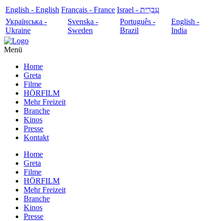
English - English
Français - France
עִבְרִית - Israel
Українська -
Svenska -
Português -
English -
Ukraine
Sweden
Brazil
India
Menü
Home
Greta
Filme
HÖRFILM
Mehr Freizeit
Branche
Kinos
Presse
Kontakt
Home
Greta
Filme
HÖRFILM
Mehr Freizeit
Branche
Kinos
Presse