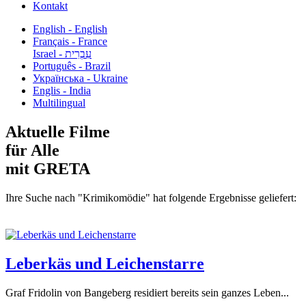
Kontakt
English - English
Français - France
עִבְרִית - Israel
Português - Brazil
Українська - Ukraine
Englis - India
Multilingual
Aktuelle Filme
für Alle
mit GRETA
Ihre Suche nach "Krimikomödie" hat folgende Ergebnisse geliefert:
Leberkäs und Leichenstarre
Graf Fridolin von Bangeberg residiert bereits sein ganzes Leben...