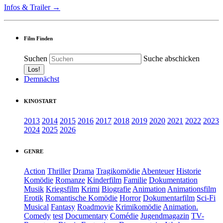
Infos & Trailer →
Film Finden
Suchen
Suche abschicken
Demnächst
KINOSTART
2013
2014
2015
2016
2017
2018
2019
2020
2021
2022
2023
2024
2025
2026
GENRE
Action
Thriller
Drama
Tragikomödie
Abenteuer
Historie
Komödie
Romanze
Kinderfilm
Familie
Dokumentation
Musik
Kriegsfilm
Krimi
Biografie
Animation
Animationsfilm
Erotik
Romantische Komödie
Horror
Dokumentarfilm
Sci-Fi
Musical
Fantasy
Roadmovie
Krimikomödie
Animation.
Comedy
test
Documentary
Comédie
Jugendmagazin
TV-