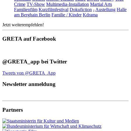
Crime
TV-Show
Multimedia-Installation
Martial Arts
Familienfilm
Kurzfilmfestival
Dokufiction
-
Austellung
Halle
am Berghain Berlin
Familie / Kinder
Kdrama
Jetzt weiterempfehlen!
GRETA auf Facebook
@GRETA_app bei Twitter
Tweets von @GRETA_App
Newsletter anmeldung
Partners