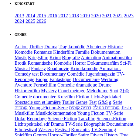
KINOSTART
2013
2014
2015
2016
2017
2018
2019
2020
2021
2022
2023
2024
2025
2026
GENRE
Action
Thriller
Drama
Tragikomödie
Abenteuer
Historie
Komödie
Romanze
Kinderfilm
Familie
Dokumentation
Musik
Kriegsfilm
Krimi
Biografie
Animation
Animationsfilm
Erotik
Romantische Komödie
Horror
Dokumentarfilm
Sci-Fi
Musical
Fantasy
Roadmovie
Krimikomödie
Animation.
Comedy
test
Documentary
Comédie
Jugendmagazin
TV-
Reportage
Biopic
Fantastique
Documentaire
Werbung
Aventure
Fernsehfilm
Comédie dramatique
Drame
Historienfilm
Mystery
Court métrage
Mélodrame
Spot
가족
Comédie documentée
Kurzfilm
Fiction
Licht-Spektakel
Spectacle son et lumière
Trailer
Genre
Test
G&S
g
Serie
קומדיה
Young-Fiction-Serie
דרמה קומית
קומדיית פעולה
Test c
Musikfilm
Musikdokumentation
Young Fiction
TV-Serie
Doku
Reportage
Science Fiction
Tanzfilm
Science-Fiction
Lichtspektakel
sdf
Drama TV-Serie
Biographie
Docutainment
Filmfestival
Western
Festival
Romantik
TV-Sendung
Spielfilm
Genres
Horror-Thriller
Satire
Divers
History
True