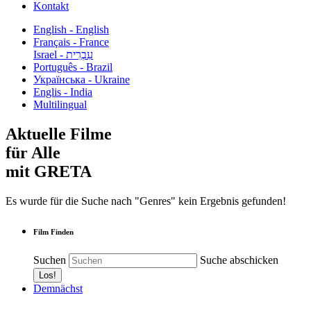
Kontakt
English - English
Français - France
עִבְרִית - Israel
Português - Brazil
Українська - Ukraine
Englis - India
Multilingual
Aktuelle Filme
für Alle
mit GRETA
Es wurde für die Suche nach "Genres" kein Ergebnis gefunden!
Film Finden
Suchen
Suche abschicken
Demnächst