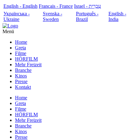
English - English
Français - France
עִבְרִית - Israel
Українська -
Svenska -
Português -
English -
Ukraine
Sweden
Brazil
India
Menü
Home
Greta
Filme
HÖRFILM
Mehr Freizeit
Branche
Kinos
Presse
Kontakt
Home
Greta
Filme
HÖRFILM
Mehr Freizeit
Branche
Kinos
Presse