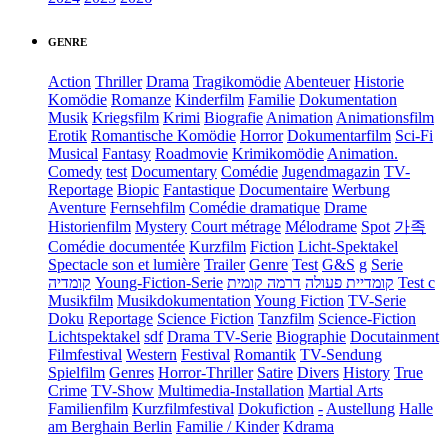
GENRE
Action
Thriller
Drama
Tragikomödie
Abenteuer
Historie
Komödie
Romanze
Kinderfilm
Familie
Dokumentation
Musik
Kriegsfilm
Krimi
Biografie
Animation
Animationsfilm
Erotik
Romantische Komödie
Horror
Dokumentarfilm
Sci-Fi
Musical
Fantasy
Roadmovie
Krimikomödie
Animation.
Comedy
test
Documentary
Comédie
Jugendmagazin
TV-
Reportage
Biopic
Fantastique
Documentaire
Werbung
Aventure
Fernsehfilm
Comédie dramatique
Drame
Historienfilm
Mystery
Court métrage
Mélodrame
Spot
가족
Comédie documentée
Kurzfilm
Fiction
Licht-Spektakel
Spectacle son et lumière
Trailer
Genre
Test
G&S
g
Serie
קומדיה
Young-Fiction-Serie
דרמה קומית
קומדיית פעולה
Test c
Musikfilm
Musikdokumentation
Young Fiction
TV-Serie
Doku
Reportage
Science Fiction
Tanzfilm
Science-Fiction
Lichtspektakel
sdf
Drama TV-Serie
Biographie
Docutainment
Filmfestival
Western
Festival
Romantik
TV-Sendung
Spielfilm
Genres
Horror-Thriller
Satire
Divers
History
True
Crime
TV-Show
Multimedia-Installation
Martial Arts
Familienfilm
Kurzfilmfestival
Dokufiction
-
Austellung
Halle
am Berghain Berlin
Familie / Kinder
Kdrama