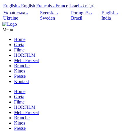
English - English
Français - France
עִבְרִית - Israel
Українська -
Svenska -
Português -
English -
Ukraine
Sweden
Brazil
India
Menü
Home
Greta
Filme
HÖRFILM
Mehr Freizeit
Branche
Kinos
Presse
Kontakt
Home
Greta
Filme
HÖRFILM
Mehr Freizeit
Branche
Kinos
Presse