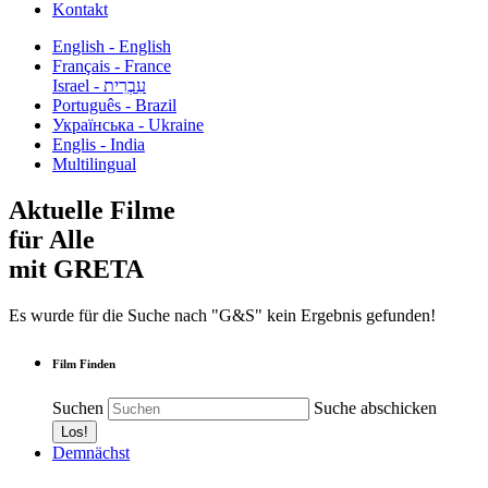
Kontakt
English - English
Français - France
עִבְרִית - Israel
Português - Brazil
Українська - Ukraine
Englis - India
Multilingual
Aktuelle Filme
für Alle
mit GRETA
Es wurde für die Suche nach "G&S" kein Ergebnis gefunden!
Film Finden
Suchen
Suche abschicken
Demnächst