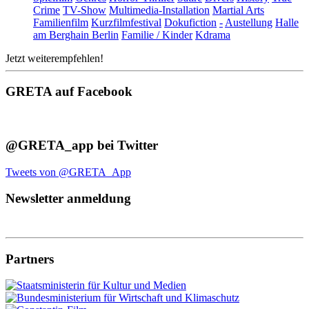
Crime
TV-Show
Multimedia-Installation
Martial Arts
Familienfilm
Kurzfilmfestival
Dokufiction
-
Austellung
Halle
am Berghain Berlin
Familie / Kinder
Kdrama
Jetzt weiterempfehlen!
GRETA auf Facebook
@GRETA_app bei Twitter
Tweets von @GRETA_App
Newsletter anmeldung
Partners