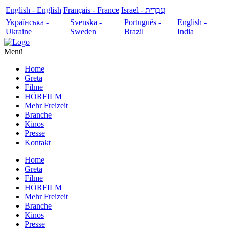
English - English
Français - France
עִבְרִית - Israel
Українська -
Svenska -
Português -
English -
Ukraine
Sweden
Brazil
India
Menü
Home
Greta
Filme
HÖRFILM
Mehr Freizeit
Branche
Kinos
Presse
Kontakt
Home
Greta
Filme
HÖRFILM
Mehr Freizeit
Branche
Kinos
Presse