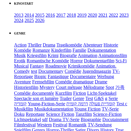
KINOSTART
2013
2014
2015
2016
2017
2018
2019
2020
2021
2022
2023
2024
2025
2026
GENRE
Action
Thriller
Drama
Tragikomödie
Abenteuer
Historie
Komödie
Romanze
Kinderfilm
Familie
Dokumentation
Musik
Kriegsfilm
Krimi
Biografie
Animation
Animationsfilm
Erotik
Romantische Komödie
Horror
Dokumentarfilm
Sci-Fi
Musical
Fantasy
Roadmovie
Krimikomödie
Animation.
Comedy
test
Documentary
Comédie
Jugendmagazin
TV-
Reportage
Biopic
Fantastique
Documentaire
Werbung
Aventure
Fernsehfilm
Comédie dramatique
Drame
Historienfilm
Mystery
Court métrage
Mélodrame
Spot
가족
Comédie documentée
Kurzfilm
Fiction
Licht-Spektakel
Spectacle son et lumière
Trailer
Genre
Test
G&S
g
Serie
קומדיה
Young-Fiction-Serie
דרמה קומית
קומדיית פעולה
Test c
Musikfilm
Musikdokumentation
Young Fiction
TV-Serie
Doku
Reportage
Science Fiction
Tanzfilm
Science-Fiction
Lichtspektakel
sdf
Drama TV-Serie
Biographie
Docutainment
Filmfestival
Western
Festival
Romantik
TV-Sendung
Spielfilm
Genres
Horror-Thriller
Satire
Divers
History
True