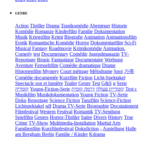
GENRE
Action
Thriller
Drama
Tragikomödie
Abenteuer
Historie
Komödie
Romanze
Kinderfilm
Familie
Dokumentation
Musik
Kriegsfilm
Krimi
Biografie
Animation
Animationsfilm
Erotik
Romantische Komödie
Horror
Dokumentarfilm
Sci-Fi
Musical
Fantasy
Roadmovie
Krimikomödie
Animation.
Comedy
test
Documentary
Comédie
Jugendmagazin
TV-
Reportage
Biopic
Fantastique
Documentaire
Werbung
Aventure
Fernsehfilm
Comédie dramatique
Drame
Historienfilm
Mystery
Court métrage
Mélodrame
Spot
가족
Comédie documentée
Kurzfilm
Fiction
Licht-Spektakel
Spectacle son et lumière
Trailer
Genre
Test
G&S
g
Serie
קומדיה
Young-Fiction-Serie
דרמה קומית
קומדיית פעולה
Test c
Musikfilm
Musikdokumentation
Young Fiction
TV-Serie
Doku
Reportage
Science Fiction
Tanzfilm
Science-Fiction
Lichtspektakel
sdf
Drama TV-Serie
Biographie
Docutainment
Filmfestival
Western
Festival
Romantik
TV-Sendung
Spielfilm
Genres
Horror-Thriller
Satire
Divers
History
True
Crime
TV-Show
Multimedia-Installation
Martial Arts
Familienfilm
Kurzfilmfestival
Dokufiction
-
Austellung
Halle
am Berghain Berlin
Familie / Kinder
Kdrama