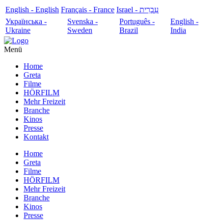
English - English
Français - France
עִבְרִית - Israel
Українська -
Svenska -
Português -
English -
Ukraine
Sweden
Brazil
India
Menü
Home
Greta
Filme
HÖRFILM
Mehr Freizeit
Branche
Kinos
Presse
Kontakt
Home
Greta
Filme
HÖRFILM
Mehr Freizeit
Branche
Kinos
Presse