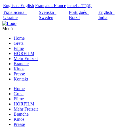
English - English
Français - France
עִבְרִית - Israel
Українська -
Svenska -
Português -
English -
Ukraine
Sweden
Brazil
India
Menü
Home
Greta
Filme
HÖRFILM
Mehr Freizeit
Branche
Kinos
Presse
Kontakt
Home
Greta
Filme
HÖRFILM
Mehr Freizeit
Branche
Kinos
Presse