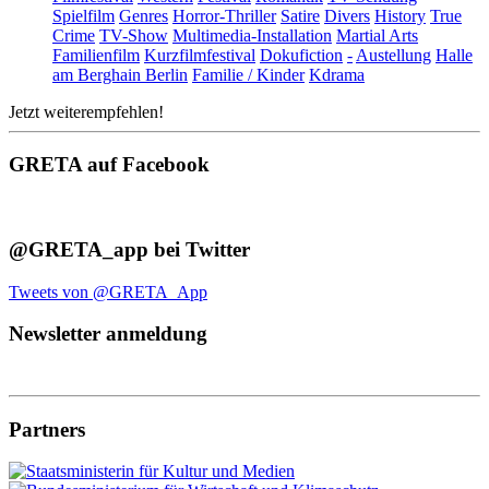
Spielfilm
Genres
Horror-Thriller
Satire
Divers
History
True
Crime
TV-Show
Multimedia-Installation
Martial Arts
Familienfilm
Kurzfilmfestival
Dokufiction
-
Austellung
Halle
am Berghain Berlin
Familie / Kinder
Kdrama
Jetzt weiterempfehlen!
GRETA auf Facebook
@GRETA_app bei Twitter
Tweets von @GRETA_App
Newsletter anmeldung
Partners