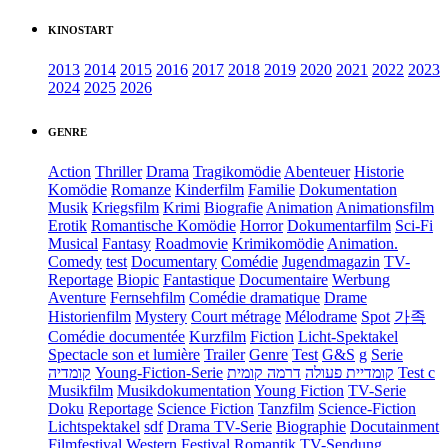
KINOSTART
2013
2014
2015
2016
2017
2018
2019
2020
2021
2022
2023
2024
2025
2026
GENRE
Action
Thriller
Drama
Tragikomödie
Abenteuer
Historie
Komödie
Romanze
Kinderfilm
Familie
Dokumentation
Musik
Kriegsfilm
Krimi
Biografie
Animation
Animationsfilm
Erotik
Romantische Komödie
Horror
Dokumentarfilm
Sci-Fi
Musical
Fantasy
Roadmovie
Krimikomödie
Animation.
Comedy
test
Documentary
Comédie
Jugendmagazin
TV-
Reportage
Biopic
Fantastique
Documentaire
Werbung
Aventure
Fernsehfilm
Comédie dramatique
Drame
Historienfilm
Mystery
Court métrage
Mélodrame
Spot
가족
Comédie documentée
Kurzfilm
Fiction
Licht-Spektakel
Spectacle son et lumière
Trailer
Genre
Test
G&S
g
Serie
קומדיה
Young-Fiction-Serie
דרמה קומית
קומדיית פעולה
Test c
Musikfilm
Musikdokumentation
Young Fiction
TV-Serie
Doku
Reportage
Science Fiction
Tanzfilm
Science-Fiction
Lichtspektakel
sdf
Drama TV-Serie
Biographie
Docutainment
Filmfestival
Western
Festival
Romantik
TV-Sendung