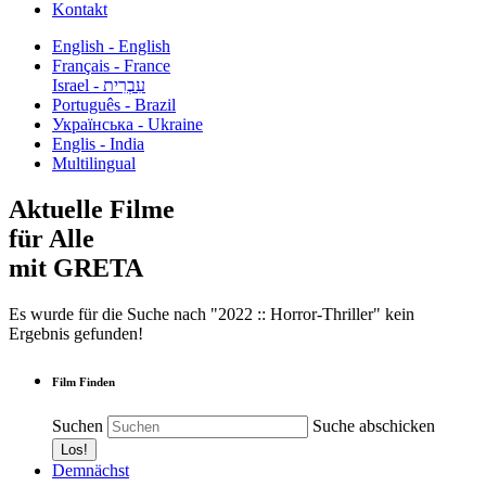
Kontakt
English - English
Français - France
עִבְרִית - Israel
Português - Brazil
Українська - Ukraine
Englis - India
Multilingual
Aktuelle Filme
für Alle
mit GRETA
Es wurde für die Suche nach "2022 :: Horror-Thriller" kein
Ergebnis gefunden!
Film Finden
Suchen
Suche abschicken
Demnächst