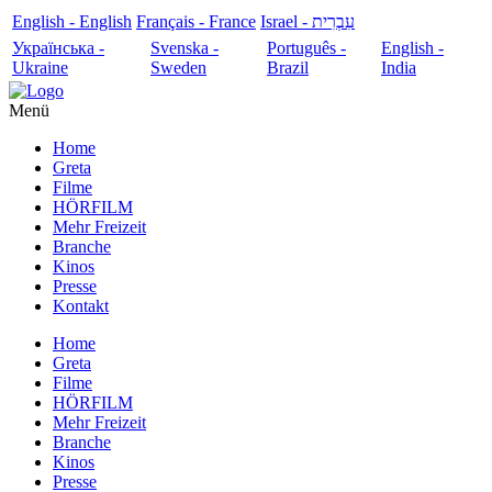
English - English
Français - France
עִבְרִית - Israel
Українська -
Svenska -
Português -
English -
Ukraine
Sweden
Brazil
India
Menü
Home
Greta
Filme
HÖRFILM
Mehr Freizeit
Branche
Kinos
Presse
Kontakt
Home
Greta
Filme
HÖRFILM
Mehr Freizeit
Branche
Kinos
Presse