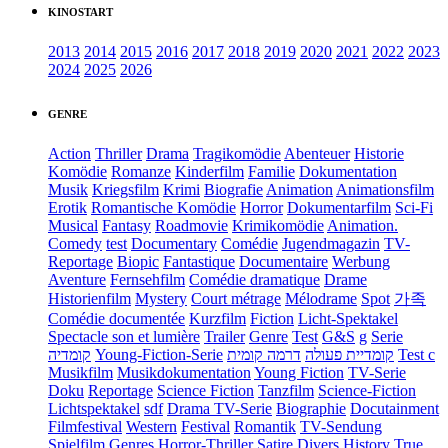
KINOSTART
2013
2014
2015
2016
2017
2018
2019
2020
2021
2022
2023
2024
2025
2026
GENRE
Action
Thriller
Drama
Tragikomödie
Abenteuer
Historie
Komödie
Romanze
Kinderfilm
Familie
Dokumentation
Musik
Kriegsfilm
Krimi
Biografie
Animation
Animationsfilm
Erotik
Romantische Komödie
Horror
Dokumentarfilm
Sci-Fi
Musical
Fantasy
Roadmovie
Krimikomödie
Animation.
Comedy
test
Documentary
Comédie
Jugendmagazin
TV-
Reportage
Biopic
Fantastique
Documentaire
Werbung
Aventure
Fernsehfilm
Comédie dramatique
Drame
Historienfilm
Mystery
Court métrage
Mélodrame
Spot
가족
Comédie documentée
Kurzfilm
Fiction
Licht-Spektakel
Spectacle son et lumière
Trailer
Genre
Test
G&S
g
Serie
קומדיה
Young-Fiction-Serie
דרמה קומית
קומדיית פעולה
Test c
Musikfilm
Musikdokumentation
Young Fiction
TV-Serie
Doku
Reportage
Science Fiction
Tanzfilm
Science-Fiction
Lichtspektakel
sdf
Drama TV-Serie
Biographie
Docutainment
Filmfestival
Western
Festival
Romantik
TV-Sendung
Spielfilm
Genres
Horror-Thriller
Satire
Divers
History
True