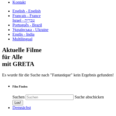
Kontakt
English - English
Français - France
עִבְרִית - Israel
Português - Brazil
Українська - Ukraine
Englis - India
Multilingual
Aktuelle Filme
für Alle
mit GRETA
Es wurde für die Suche nach "Fantastique" kein Ergebnis gefunden!
Film Finden
Suchen
Suche abschicken
Demnächst