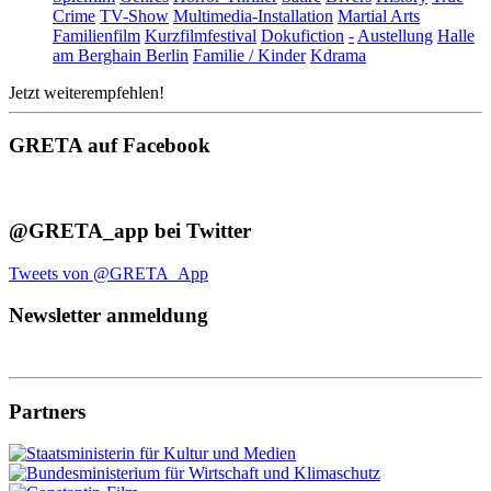
Crime
TV-Show
Multimedia-Installation
Martial Arts
Familienfilm
Kurzfilmfestival
Dokufiction
-
Austellung
Halle
am Berghain Berlin
Familie / Kinder
Kdrama
Jetzt weiterempfehlen!
GRETA auf Facebook
@GRETA_app bei Twitter
Tweets von @GRETA_App
Newsletter anmeldung
Partners