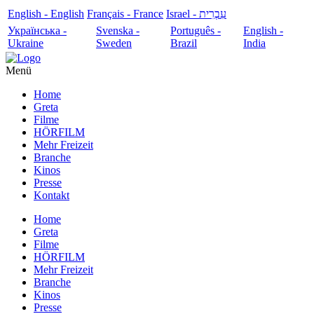
English - English
Français - France
עִבְרִית - Israel
Українська -
Svenska -
Português -
English -
Ukraine
Sweden
Brazil
India
Menü
Home
Greta
Filme
HÖRFILM
Mehr Freizeit
Branche
Kinos
Presse
Kontakt
Home
Greta
Filme
HÖRFILM
Mehr Freizeit
Branche
Kinos
Presse