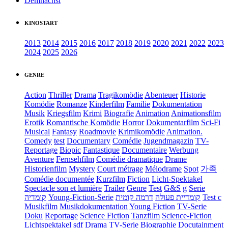
Demnächst
KINOSTART
2013
2014
2015
2016
2017
2018
2019
2020
2021
2022
2023
2024
2025
2026
GENRE
Action
Thriller
Drama
Tragikomödie
Abenteuer
Historie
Komödie
Romanze
Kinderfilm
Familie
Dokumentation
Musik
Kriegsfilm
Krimi
Biografie
Animation
Animationsfilm
Erotik
Romantische Komödie
Horror
Dokumentarfilm
Sci-Fi
Musical
Fantasy
Roadmovie
Krimikomödie
Animation.
Comedy
test
Documentary
Comédie
Jugendmagazin
TV-
Reportage
Biopic
Fantastique
Documentaire
Werbung
Aventure
Fernsehfilm
Comédie dramatique
Drame
Historienfilm
Mystery
Court métrage
Mélodrame
Spot
가족
Comédie documentée
Kurzfilm
Fiction
Licht-Spektakel
Spectacle son et lumière
Trailer
Genre
Test
G&S
g
Serie
קומדיה
Young-Fiction-Serie
דרמה קומית
קומדיית פעולה
Test c
Musikfilm
Musikdokumentation
Young Fiction
TV-Serie
Doku
Reportage
Science Fiction
Tanzfilm
Science-Fiction
Lichtspektakel
sdf
Drama TV-Serie
Biographie
Docutainment