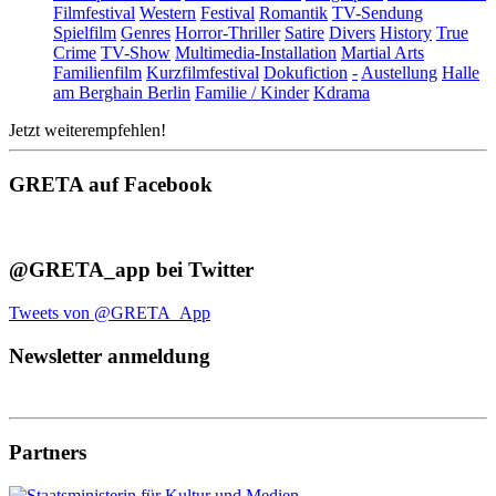
Filmfestival
Western
Festival
Romantik
TV-Sendung
Spielfilm
Genres
Horror-Thriller
Satire
Divers
History
True
Crime
TV-Show
Multimedia-Installation
Martial Arts
Familienfilm
Kurzfilmfestival
Dokufiction
-
Austellung
Halle
am Berghain Berlin
Familie / Kinder
Kdrama
Jetzt weiterempfehlen!
GRETA auf Facebook
@GRETA_app bei Twitter
Tweets von @GRETA_App
Newsletter anmeldung
Partners