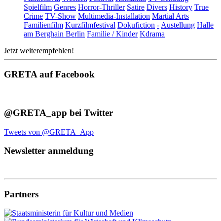
Spielfilm
Genres
Horror-Thriller
Satire
Divers
History
True
Crime
TV-Show
Multimedia-Installation
Martial Arts
Familienfilm
Kurzfilmfestival
Dokufiction
-
Austellung
Halle
am Berghain Berlin
Familie / Kinder
Kdrama
Jetzt weiterempfehlen!
GRETA auf Facebook
@GRETA_app bei Twitter
Tweets von @GRETA_App
Newsletter anmeldung
Partners