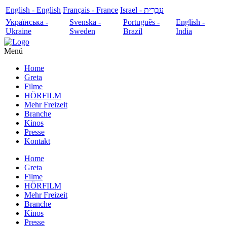
English - English
Français - France
עִבְרִית - Israel
Українська -
Svenska -
Português -
English -
Ukraine
Sweden
Brazil
India
Menü
Home
Greta
Filme
HÖRFILM
Mehr Freizeit
Branche
Kinos
Presse
Kontakt
Home
Greta
Filme
HÖRFILM
Mehr Freizeit
Branche
Kinos
Presse