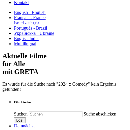
Kontakt
English - English
Français - France
עִבְרִית - Israel
Português - Brazil
Українська - Ukraine
Englis - India
Multilingual
Aktuelle Filme
für Alle
mit GRETA
Es wurde für die Suche nach "2024 :: Comedy" kein Ergebnis
gefunden!
Film Finden
Suchen
Suche abschicken
Demnächst