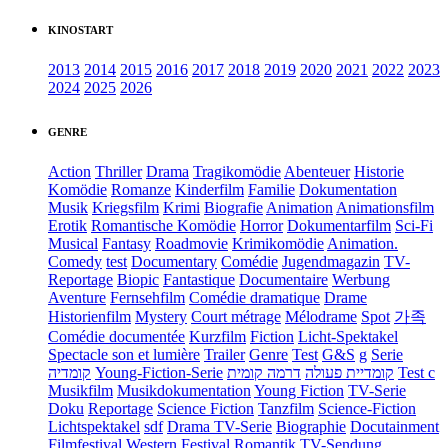
KINOSTART
2013
2014
2015
2016
2017
2018
2019
2020
2021
2022
2023
2024
2025
2026
GENRE
Action
Thriller
Drama
Tragikomödie
Abenteuer
Historie
Komödie
Romanze
Kinderfilm
Familie
Dokumentation
Musik
Kriegsfilm
Krimi
Biografie
Animation
Animationsfilm
Erotik
Romantische Komödie
Horror
Dokumentarfilm
Sci-Fi
Musical
Fantasy
Roadmovie
Krimikomödie
Animation.
Comedy
test
Documentary
Comédie
Jugendmagazin
TV-
Reportage
Biopic
Fantastique
Documentaire
Werbung
Aventure
Fernsehfilm
Comédie dramatique
Drame
Historienfilm
Mystery
Court métrage
Mélodrame
Spot
가족
Comédie documentée
Kurzfilm
Fiction
Licht-Spektakel
Spectacle son et lumière
Trailer
Genre
Test
G&S
g
Serie
קומדיה
Young-Fiction-Serie
דרמה קומית
קומדיית פעולה
Test c
Musikfilm
Musikdokumentation
Young Fiction
TV-Serie
Doku
Reportage
Science Fiction
Tanzfilm
Science-Fiction
Lichtspektakel
sdf
Drama TV-Serie
Biographie
Docutainment
Filmfestival
Western
Festival
Romantik
TV-Sendung