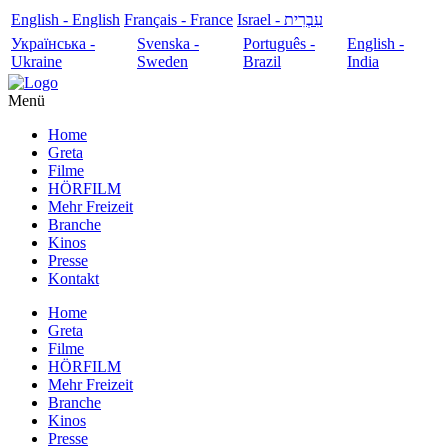
English - English
Français - France
עִבְרִית - Israel
Українська -
Svenska -
Português -
English -
Ukraine
Sweden
Brazil
India
Menü
Home
Greta
Filme
HÖRFILM
Mehr Freizeit
Branche
Kinos
Presse
Kontakt
Home
Greta
Filme
HÖRFILM
Mehr Freizeit
Branche
Kinos
Presse