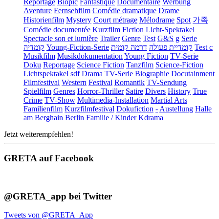
Reportage
Biopic
Fantastique
Documentaire
Werbung
Aventure
Fernsehfilm
Comédie dramatique
Drame
Historienfilm
Mystery
Court métrage
Mélodrame
Spot
가족
Comédie documentée
Kurzfilm
Fiction
Licht-Spektakel
Spectacle son et lumière
Trailer
Genre
Test
G&S
g
Serie
קומדיה
Young-Fiction-Serie
דרמה קומית
קומדיית פעולה
Test c
Musikfilm
Musikdokumentation
Young Fiction
TV-Serie
Doku
Reportage
Science Fiction
Tanzfilm
Science-Fiction
Lichtspektakel
sdf
Drama TV-Serie
Biographie
Docutainment
Filmfestival
Western
Festival
Romantik
TV-Sendung
Spielfilm
Genres
Horror-Thriller
Satire
Divers
History
True
Crime
TV-Show
Multimedia-Installation
Martial Arts
Familienfilm
Kurzfilmfestival
Dokufiction
-
Austellung
Halle
am Berghain Berlin
Familie / Kinder
Kdrama
Jetzt weiterempfehlen!
GRETA auf Facebook
@GRETA_app bei Twitter
Tweets von @GRETA_App