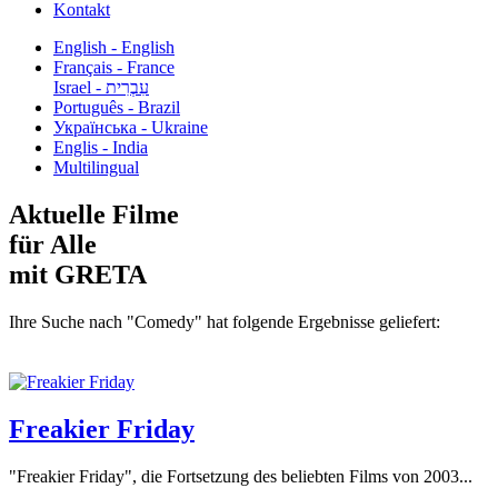
Kontakt
English - English
Français - France
עִבְרִית - Israel
Português - Brazil
Українська - Ukraine
Englis - India
Multilingual
Aktuelle Filme
für Alle
mit GRETA
Ihre Suche nach "Comedy" hat folgende Ergebnisse geliefert:
Freakier Friday
"Freakier Friday", die Fortsetzung des beliebten Films von 2003...