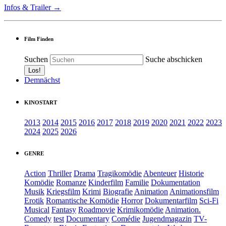
Infos & Trailer →
Film Finden
Suchen
Suche abschicken
Demnächst
KINOSTART
2013
2014
2015
2016
2017
2018
2019
2020
2021
2022
2023
2024
2025
2026
GENRE
Action
Thriller
Drama
Tragikomödie
Abenteuer
Historie
Komödie
Romanze
Kinderfilm
Familie
Dokumentation
Musik
Kriegsfilm
Krimi
Biografie
Animation
Animationsfilm
Erotik
Romantische Komödie
Horror
Dokumentarfilm
Sci-Fi
Musical
Fantasy
Roadmovie
Krimikomödie
Animation.
Comedy
test
Documentary
Comédie
Jugendmagazin
TV-