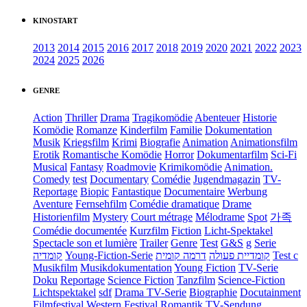
KINOSTART
2013
2014
2015
2016
2017
2018
2019
2020
2021
2022
2023
2024
2025
2026
GENRE
Action
Thriller
Drama
Tragikomödie
Abenteuer
Historie
Komödie
Romanze
Kinderfilm
Familie
Dokumentation
Musik
Kriegsfilm
Krimi
Biografie
Animation
Animationsfilm
Erotik
Romantische Komödie
Horror
Dokumentarfilm
Sci-Fi
Musical
Fantasy
Roadmovie
Krimikomödie
Animation.
Comedy
test
Documentary
Comédie
Jugendmagazin
TV-
Reportage
Biopic
Fantastique
Documentaire
Werbung
Aventure
Fernsehfilm
Comédie dramatique
Drame
Historienfilm
Mystery
Court métrage
Mélodrame
Spot
가족
Comédie documentée
Kurzfilm
Fiction
Licht-Spektakel
Spectacle son et lumière
Trailer
Genre
Test
G&S
g
Serie
קומדיה
Young-Fiction-Serie
דרמה קומית
קומדיית פעולה
Test c
Musikfilm
Musikdokumentation
Young Fiction
TV-Serie
Doku
Reportage
Science Fiction
Tanzfilm
Science-Fiction
Lichtspektakel
sdf
Drama TV-Serie
Biographie
Docutainment
Filmfestival
Western
Festival
Romantik
TV-Sendung