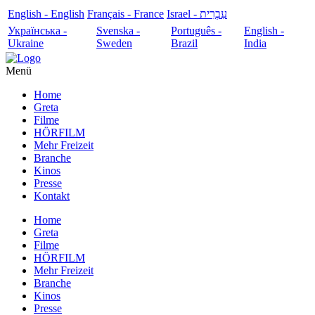
English - English
Français - France
עִבְרִית - Israel
Українська -
Svenska -
Português -
English -
Ukraine
Sweden
Brazil
India
Menü
Home
Greta
Filme
HÖRFILM
Mehr Freizeit
Branche
Kinos
Presse
Kontakt
Home
Greta
Filme
HÖRFILM
Mehr Freizeit
Branche
Kinos
Presse