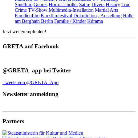
Spielfilm
Genres
Horror-Thriller
Satire
Divers
History
True
Crime
TV-Show
Multimedia-Installation
Martial Arts
Familienfilm
Kurzfilmfestival
Dokufiction
-
Austellung
Halle
am Berghain Berlin
Familie / Kinder
Kdrama
Jetzt weiterempfehlen!
GRETA auf Facebook
@GRETA_app bei Twitter
Tweets von @GRETA_App
Newsletter anmeldung
Partners