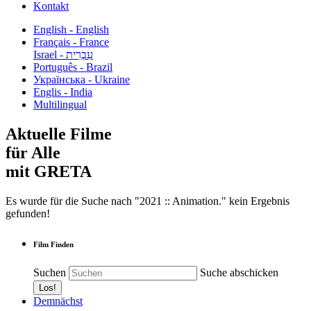
Kontakt
English - English
Français - France
עִבְרִית - Israel
Português - Brazil
Українська - Ukraine
Englis - India
Multilingual
Aktuelle Filme
für Alle
mit GRETA
Es wurde für die Suche nach "2021 :: Animation." kein Ergebnis
gefunden!
Film Finden
Suchen
Suche abschicken
Demnächst