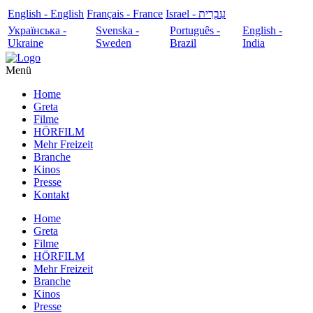
English - English
Français - France
עִבְרִית - Israel
Українська -
Svenska -
Português -
English -
Ukraine
Sweden
Brazil
India
Menü
Home
Greta
Filme
HÖRFILM
Mehr Freizeit
Branche
Kinos
Presse
Kontakt
Home
Greta
Filme
HÖRFILM
Mehr Freizeit
Branche
Kinos
Presse