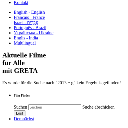
Kontakt
English - English
Français - France
עִבְרִית - Israel
Português - Brazil
Українська - Ukraine
Englis - India
Multilingual
Aktuelle Filme
für Alle
mit GRETA
Es wurde für die Suche nach "2013 :: g" kein Ergebnis gefunden!
Film Finden
Suchen
Suche abschicken
Demnächst