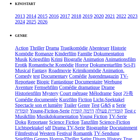
KINOSTART
2013
2014
2015
2016
2017
2018
2019
2020
2021
2022
2023
2024
2025
2026
GENRE
Action
Thriller
Drama
Tragikomödie
Abenteuer
Historie
Komödie
Romanze
Kinderfilm
Familie
Dokumentation
Musik
Kriegsfilm
Krimi
Biografie
Animation
Animationsfilm
Erotik
Romantische Komödie
Horror
Dokumentarfilm
Sci-Fi
Musical
Fantasy
Roadmovie
Krimikomödie
Animation.
Comedy
test
Documentary
Comédie
Jugendmagazin
TV-
Reportage
Biopic
Fantastique
Documentaire
Werbung
Aventure
Fernsehfilm
Comédie dramatique
Drame
Historienfilm
Mystery
Court métrage
Mélodrame
Spot
가족
Comédie documentée
Kurzfilm
Fiction
Licht-Spektakel
Spectacle son et lumière
Trailer
Genre
Test
G&S
g
Serie
קומדיה
Young-Fiction-Serie
דרמה קומית
קומדיית פעולה
Test c
Musikfilm
Musikdokumentation
Young Fiction
TV-Serie
Doku
Reportage
Science Fiction
Tanzfilm
Science-Fiction
Lichtspektakel
sdf
Drama TV-Serie
Biographie
Docutainment
Filmfestival
Western
Festival
Romantik
TV-Sendung
Spielfilm
Genres
Horror-Thriller
Satire
Divers
History
True