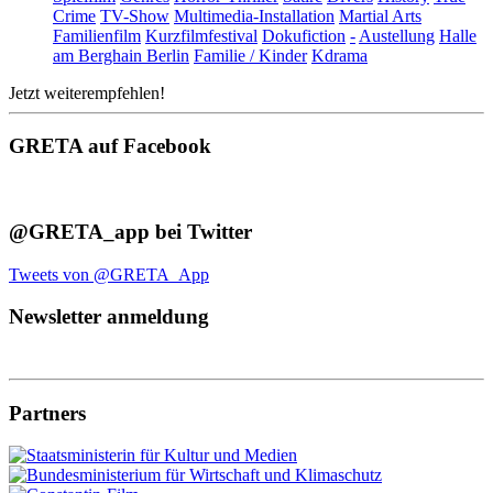
Crime
TV-Show
Multimedia-Installation
Martial Arts
Familienfilm
Kurzfilmfestival
Dokufiction
-
Austellung
Halle
am Berghain Berlin
Familie / Kinder
Kdrama
Jetzt weiterempfehlen!
GRETA auf Facebook
@GRETA_app bei Twitter
Tweets von @GRETA_App
Newsletter anmeldung
Partners