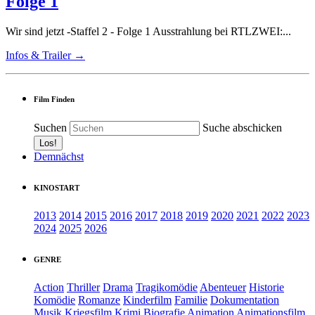
Folge 1
Wir sind jetzt -Staffel 2 - Folge 1 Ausstrahlung bei RTLZWEI:...
Infos & Trailer →
Film Finden
Suchen
Suche abschicken
Demnächst
KINOSTART
2013
2014
2015
2016
2017
2018
2019
2020
2021
2022
2023
2024
2025
2026
GENRE
Action
Thriller
Drama
Tragikomödie
Abenteuer
Historie
Komödie
Romanze
Kinderfilm
Familie
Dokumentation
Musik
Kriegsfilm
Krimi
Biografie
Animation
Animationsfilm