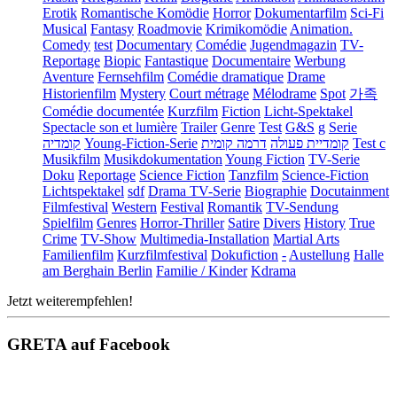
Erotik
Romantische Komödie
Horror
Dokumentarfilm
Sci-Fi
Musical
Fantasy
Roadmovie
Krimikomödie
Animation.
Comedy
test
Documentary
Comédie
Jugendmagazin
TV-
Reportage
Biopic
Fantastique
Documentaire
Werbung
Aventure
Fernsehfilm
Comédie dramatique
Drame
Historienfilm
Mystery
Court métrage
Mélodrame
Spot
가족
Comédie documentée
Kurzfilm
Fiction
Licht-Spektakel
Spectacle son et lumière
Trailer
Genre
Test
G&S
g
Serie
קומדיה
Young-Fiction-Serie
דרמה קומית
קומדיית פעולה
Test c
Musikfilm
Musikdokumentation
Young Fiction
TV-Serie
Doku
Reportage
Science Fiction
Tanzfilm
Science-Fiction
Lichtspektakel
sdf
Drama TV-Serie
Biographie
Docutainment
Filmfestival
Western
Festival
Romantik
TV-Sendung
Spielfilm
Genres
Horror-Thriller
Satire
Divers
History
True
Crime
TV-Show
Multimedia-Installation
Martial Arts
Familienfilm
Kurzfilmfestival
Dokufiction
-
Austellung
Halle
am Berghain Berlin
Familie / Kinder
Kdrama
Jetzt weiterempfehlen!
GRETA auf Facebook