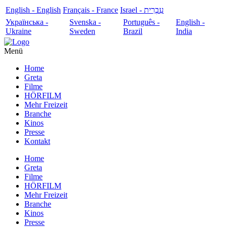
English - English
Français - France
עִבְרִית - Israel
Українська -
Svenska -
Português -
English -
Ukraine
Sweden
Brazil
India
Menü
Home
Greta
Filme
HÖRFILM
Mehr Freizeit
Branche
Kinos
Presse
Kontakt
Home
Greta
Filme
HÖRFILM
Mehr Freizeit
Branche
Kinos
Presse