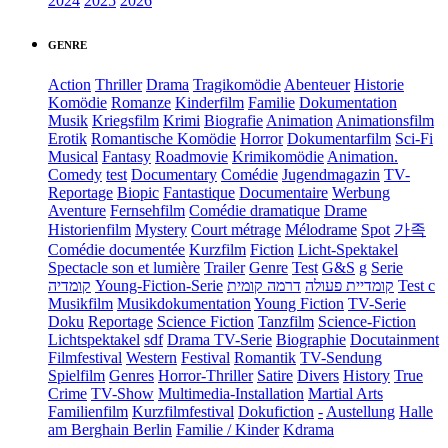
2024
2025
2026
GENRE
Action
Thriller
Drama
Tragikomödie
Abenteuer
Historie
Komödie
Romanze
Kinderfilm
Familie
Dokumentation
Musik
Kriegsfilm
Krimi
Biografie
Animation
Animationsfilm
Erotik
Romantische Komödie
Horror
Dokumentarfilm
Sci-Fi
Musical
Fantasy
Roadmovie
Krimikomödie
Animation.
Comedy
test
Documentary
Comédie
Jugendmagazin
TV-
Reportage
Biopic
Fantastique
Documentaire
Werbung
Aventure
Fernsehfilm
Comédie dramatique
Drame
Historienfilm
Mystery
Court métrage
Mélodrame
Spot
가족
Comédie documentée
Kurzfilm
Fiction
Licht-Spektakel
Spectacle son et lumière
Trailer
Genre
Test
G&S
g
Serie
קומדיה
Young-Fiction-Serie
דרמה קומית
קומדיית פעולה
Test c
Musikfilm
Musikdokumentation
Young Fiction
TV-Serie
Doku
Reportage
Science Fiction
Tanzfilm
Science-Fiction
Lichtspektakel
sdf
Drama TV-Serie
Biographie
Docutainment
Filmfestival
Western
Festival
Romantik
TV-Sendung
Spielfilm
Genres
Horror-Thriller
Satire
Divers
History
True
Crime
TV-Show
Multimedia-Installation
Martial Arts
Familienfilm
Kurzfilmfestival
Dokufiction
-
Austellung
Halle
am Berghain Berlin
Familie / Kinder
Kdrama