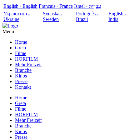
English - English
Français - France
עִבְרִית - Israel
Українська -
Svenska -
Português -
English -
Ukraine
Sweden
Brazil
India
Menü
Home
Greta
Filme
HÖRFILM
Mehr Freizeit
Branche
Kinos
Presse
Kontakt
Home
Greta
Filme
HÖRFILM
Mehr Freizeit
Branche
Kinos
Presse