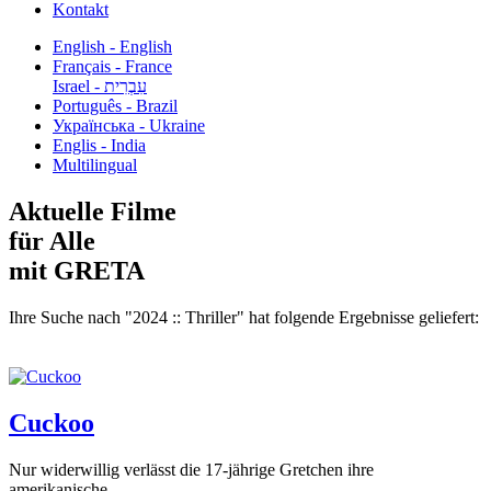
Kontakt
English - English
Français - France
עִבְרִית - Israel
Português - Brazil
Українська - Ukraine
Englis - India
Multilingual
Aktuelle Filme
für Alle
mit GRETA
Ihre Suche nach "2024 :: Thriller" hat folgende Ergebnisse geliefert:
Cuckoo
Nur widerwillig verlässt die 17-jährige Gretchen ihre
amerikanische...