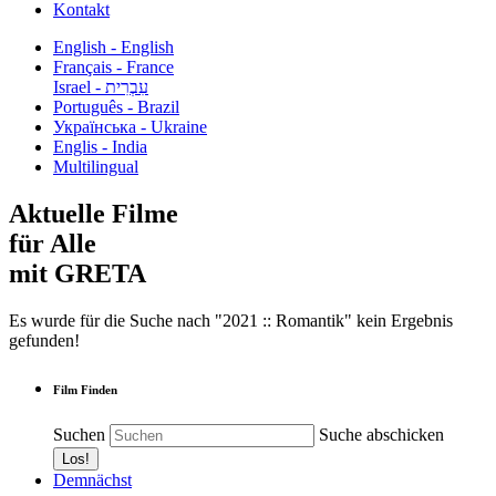
Kontakt
English - English
Français - France
עִבְרִית - Israel
Português - Brazil
Українська - Ukraine
Englis - India
Multilingual
Aktuelle Filme
für Alle
mit GRETA
Es wurde für die Suche nach "2021 :: Romantik" kein Ergebnis
gefunden!
Film Finden
Suchen
Suche abschicken
Demnächst