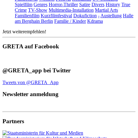
Spielfilm
Genres
Horror-Thriller
Satire
Divers
History
True
Crime
TV-Show
Multimedia-Installation
Martial Arts
Familienfilm
Kurzfilmfestival
Dokufiction
-
Austellung
Halle
am Berghain Berlin
Familie / Kinder
Kdrama
Jetzt weiterempfehlen!
GRETA auf Facebook
@GRETA_app bei Twitter
Tweets von @GRETA_App
Newsletter anmeldung
Partners