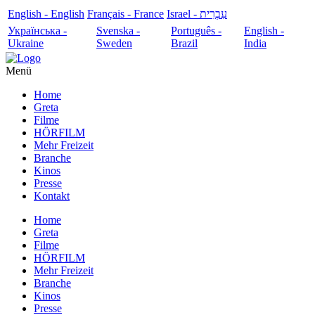
English - English
Français - France
עִבְרִית - Israel
Українська -
Svenska -
Português -
English -
Ukraine
Sweden
Brazil
India
Menü
Home
Greta
Filme
HÖRFILM
Mehr Freizeit
Branche
Kinos
Presse
Kontakt
Home
Greta
Filme
HÖRFILM
Mehr Freizeit
Branche
Kinos
Presse