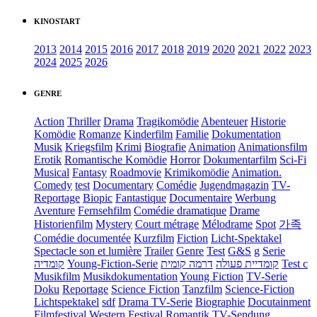
KINOSTART
2013
2014
2015
2016
2017
2018
2019
2020
2021
2022
2023
2024
2025
2026
GENRE
Action
Thriller
Drama
Tragikomödie
Abenteuer
Historie
Komödie
Romanze
Kinderfilm
Familie
Dokumentation
Musik
Kriegsfilm
Krimi
Biografie
Animation
Animationsfilm
Erotik
Romantische Komödie
Horror
Dokumentarfilm
Sci-Fi
Musical
Fantasy
Roadmovie
Krimikomödie
Animation.
Comedy
test
Documentary
Comédie
Jugendmagazin
TV-
Reportage
Biopic
Fantastique
Documentaire
Werbung
Aventure
Fernsehfilm
Comédie dramatique
Drame
Historienfilm
Mystery
Court métrage
Mélodrame
Spot
가족
Comédie documentée
Kurzfilm
Fiction
Licht-Spektakel
Spectacle son et lumière
Trailer
Genre
Test
G&S
g
Serie
קומדיה
Young-Fiction-Serie
דרמה קומית
קומדיית פעולה
Test c
Musikfilm
Musikdokumentation
Young Fiction
TV-Serie
Doku
Reportage
Science Fiction
Tanzfilm
Science-Fiction
Lichtspektakel
sdf
Drama TV-Serie
Biographie
Docutainment
Filmfestival
Western
Festival
Romantik
TV-Sendung