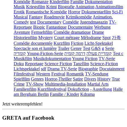
Komödie
Romanze
Kinderfilm
Familie
Dokumentation
Musik
Kriegsfilm
Krimi
Biografie
Animation
Animationsfilm
Erotik
Romantische Komödie
Horror
Dokumentarfilm
Sci-Fi
Musical
Fantasy
Roadmovie
Krimikomödie
Animation.
Comedy
test
Documentary
Comédie
Jugendmagazin
TV-
Reportage
Biopic
Fantastique
Documentaire
Werbung
Aventure
Fernsehfilm
Comédie dramatique
Drame
Historienfilm
Mystery
Court métrage
Mélodrame
Spot
가족
Comédie documentée
Kurzfilm
Fiction
Licht-Spektakel
Spectacle son et lumière
Trailer
Genre
Test
G&S
g
Serie
קומדיה
Young-Fiction-Serie
דרמה קומית
קומדיית פעולה
Test c
Musikfilm
Musikdokumentation
Young Fiction
TV-Serie
Doku
Reportage
Science Fiction
Tanzfilm
Science-Fiction
Lichtspektakel
sdf
Drama TV-Serie
Biographie
Docutainment
Filmfestival
Western
Festival
Romantik
TV-Sendung
Spielfilm
Genres
Horror-Thriller
Satire
Divers
History
True
Crime
TV-Show
Multimedia-Installation
Martial Arts
Familienfilm
Kurzfilmfestival
Dokufiction
-
Austellung
Halle
am Berghain Berlin
Familie / Kinder
Kdrama
Jetzt weiterempfehlen!
GRETA auf Facebook