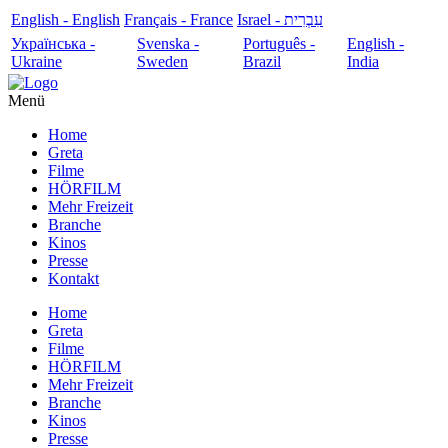
English - English
Français - France
עִבְרִית - Israel
Українська -
Svenska -
Português -
English -
Ukraine
Sweden
Brazil
India
Menü
Home
Greta
Filme
HÖRFILM
Mehr Freizeit
Branche
Kinos
Presse
Kontakt
Home
Greta
Filme
HÖRFILM
Mehr Freizeit
Branche
Kinos
Presse