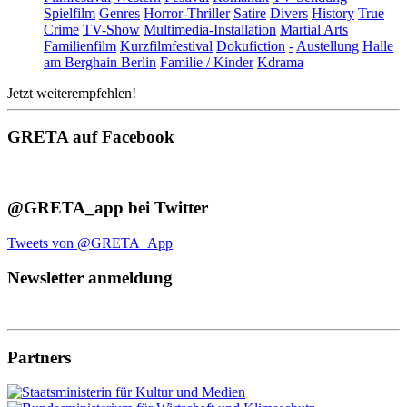
Spielfilm
Genres
Horror-Thriller
Satire
Divers
History
True
Crime
TV-Show
Multimedia-Installation
Martial Arts
Familienfilm
Kurzfilmfestival
Dokufiction
-
Austellung
Halle
am Berghain Berlin
Familie / Kinder
Kdrama
Jetzt weiterempfehlen!
GRETA auf Facebook
@GRETA_app bei Twitter
Tweets von @GRETA_App
Newsletter anmeldung
Partners