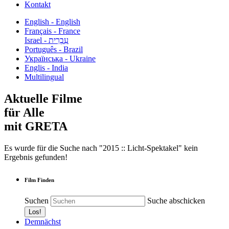
Kontakt
English - English
Français - France
עִבְרִית - Israel
Português - Brazil
Українська - Ukraine
Englis - India
Multilingual
Aktuelle Filme
für Alle
mit GRETA
Es wurde für die Suche nach "2015 :: Licht-Spektakel" kein
Ergebnis gefunden!
Film Finden
Suchen
Suche abschicken
Demnächst