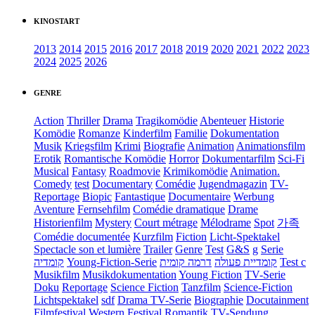
KINOSTART
2013
2014
2015
2016
2017
2018
2019
2020
2021
2022
2023
2024
2025
2026
GENRE
Action
Thriller
Drama
Tragikomödie
Abenteuer
Historie
Komödie
Romanze
Kinderfilm
Familie
Dokumentation
Musik
Kriegsfilm
Krimi
Biografie
Animation
Animationsfilm
Erotik
Romantische Komödie
Horror
Dokumentarfilm
Sci-Fi
Musical
Fantasy
Roadmovie
Krimikomödie
Animation.
Comedy
test
Documentary
Comédie
Jugendmagazin
TV-
Reportage
Biopic
Fantastique
Documentaire
Werbung
Aventure
Fernsehfilm
Comédie dramatique
Drame
Historienfilm
Mystery
Court métrage
Mélodrame
Spot
가족
Comédie documentée
Kurzfilm
Fiction
Licht-Spektakel
Spectacle son et lumière
Trailer
Genre
Test
G&S
g
Serie
קומדיה
Young-Fiction-Serie
דרמה קומית
קומדיית פעולה
Test c
Musikfilm
Musikdokumentation
Young Fiction
TV-Serie
Doku
Reportage
Science Fiction
Tanzfilm
Science-Fiction
Lichtspektakel
sdf
Drama TV-Serie
Biographie
Docutainment
Filmfestival
Western
Festival
Romantik
TV-Sendung