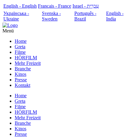
English - English
Français - France
עִבְרִית - Israel
Українська -
Svenska -
Português -
English -
Ukraine
Sweden
Brazil
India
Menü
Home
Greta
Filme
HÖRFILM
Mehr Freizeit
Branche
Kinos
Presse
Kontakt
Home
Greta
Filme
HÖRFILM
Mehr Freizeit
Branche
Kinos
Presse