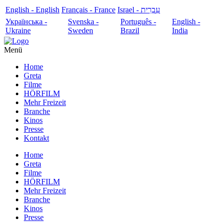
English - English
Français - France
עִבְרִית - Israel
Українська -
Svenska -
Português -
English -
Ukraine
Sweden
Brazil
India
Menü
Home
Greta
Filme
HÖRFILM
Mehr Freizeit
Branche
Kinos
Presse
Kontakt
Home
Greta
Filme
HÖRFILM
Mehr Freizeit
Branche
Kinos
Presse