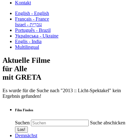
Kontakt
English - English
Français - France
עִבְרִית - Israel
Português - Brazil
Українська - Ukraine
Englis - India
Multilingual
Aktuelle Filme
für Alle
mit GRETA
Es wurde für die Suche nach "2013 :: Licht-Spektakel" kein
Ergebnis gefunden!
Film Finden
Suchen
Suche abschicken
Demnächst