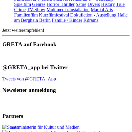
Spielfilm
Genres
Horror-Thriller
Satire
Divers
History
True
Crime
TV-Show
Multimedia-Installation
Martial Arts
Familienfilm
Kurzfilmfestival
Dokufiction
-
Austellung
Halle
am Berghain Berlin
Familie / Kinder
Kdrama
Jetzt weiterempfehlen!
GRETA auf Facebook
@GRETA_app bei Twitter
Tweets von @GRETA_App
Newsletter anmeldung
Partners