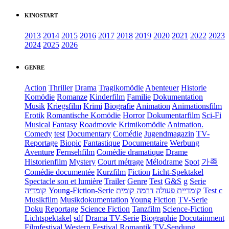
KINOSTART
2013
2014
2015
2016
2017
2018
2019
2020
2021
2022
2023
2024
2025
2026
GENRE
Action
Thriller
Drama
Tragikomödie
Abenteuer
Historie
Komödie
Romanze
Kinderfilm
Familie
Dokumentation
Musik
Kriegsfilm
Krimi
Biografie
Animation
Animationsfilm
Erotik
Romantische Komödie
Horror
Dokumentarfilm
Sci-Fi
Musical
Fantasy
Roadmovie
Krimikomödie
Animation.
Comedy
test
Documentary
Comédie
Jugendmagazin
TV-
Reportage
Biopic
Fantastique
Documentaire
Werbung
Aventure
Fernsehfilm
Comédie dramatique
Drame
Historienfilm
Mystery
Court métrage
Mélodrame
Spot
가족
Comédie documentée
Kurzfilm
Fiction
Licht-Spektakel
Spectacle son et lumière
Trailer
Genre
Test
G&S
g
Serie
קומדיה
Young-Fiction-Serie
דרמה קומית
קומדיית פעולה
Test c
Musikfilm
Musikdokumentation
Young Fiction
TV-Serie
Doku
Reportage
Science Fiction
Tanzfilm
Science-Fiction
Lichtspektakel
sdf
Drama TV-Serie
Biographie
Docutainment
Filmfestival
Western
Festival
Romantik
TV-Sendung