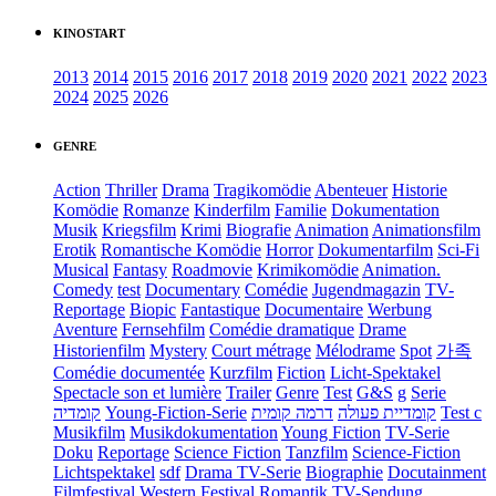
KINOSTART
2013
2014
2015
2016
2017
2018
2019
2020
2021
2022
2023
2024
2025
2026
GENRE
Action
Thriller
Drama
Tragikomödie
Abenteuer
Historie
Komödie
Romanze
Kinderfilm
Familie
Dokumentation
Musik
Kriegsfilm
Krimi
Biografie
Animation
Animationsfilm
Erotik
Romantische Komödie
Horror
Dokumentarfilm
Sci-Fi
Musical
Fantasy
Roadmovie
Krimikomödie
Animation.
Comedy
test
Documentary
Comédie
Jugendmagazin
TV-
Reportage
Biopic
Fantastique
Documentaire
Werbung
Aventure
Fernsehfilm
Comédie dramatique
Drame
Historienfilm
Mystery
Court métrage
Mélodrame
Spot
가족
Comédie documentée
Kurzfilm
Fiction
Licht-Spektakel
Spectacle son et lumière
Trailer
Genre
Test
G&S
g
Serie
קומדיה
Young-Fiction-Serie
דרמה קומית
קומדיית פעולה
Test c
Musikfilm
Musikdokumentation
Young Fiction
TV-Serie
Doku
Reportage
Science Fiction
Tanzfilm
Science-Fiction
Lichtspektakel
sdf
Drama TV-Serie
Biographie
Docutainment
Filmfestival
Western
Festival
Romantik
TV-Sendung