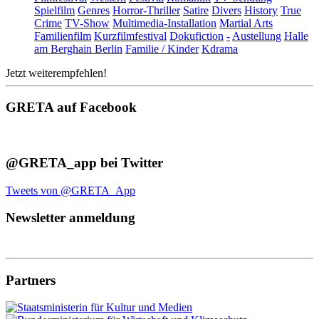
Spielfilm
Genres
Horror-Thriller
Satire
Divers
History
True
Crime
TV-Show
Multimedia-Installation
Martial Arts
Familienfilm
Kurzfilmfestival
Dokufiction
-
Austellung
Halle
am Berghain Berlin
Familie / Kinder
Kdrama
Jetzt weiterempfehlen!
GRETA auf Facebook
@GRETA_app bei Twitter
Tweets von @GRETA_App
Newsletter anmeldung
Partners