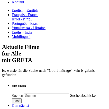
Kontakt
English - English
Français - France
עִבְרִית - Israel
Português - Brazil
Українська - Ukraine
Englis - India
Multilingual
Aktuelle Filme
für Alle
mit GRETA
Es wurde für die Suche nach "Court métrage" kein Ergebnis
gefunden!
Film Finden
Suchen
Suche abschicken
Demnächst