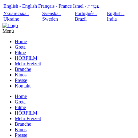
English - English
Français - France
עִבְרִית - Israel
Українська -
Svenska -
Português -
English -
Ukraine
Sweden
Brazil
India
Menü
Home
Greta
Filme
HÖRFILM
Mehr Freizeit
Branche
Kinos
Presse
Kontakt
Home
Greta
Filme
HÖRFILM
Mehr Freizeit
Branche
Kinos
Presse