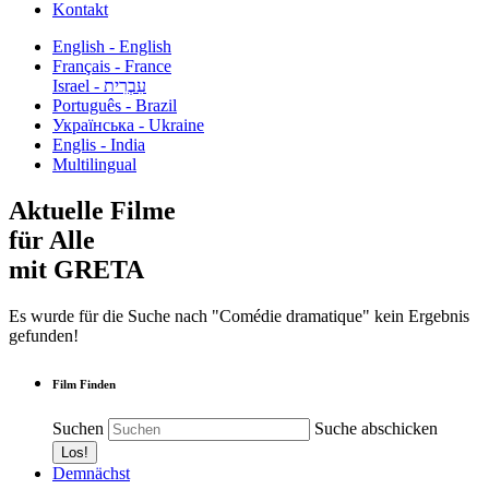
Kontakt
English - English
Français - France
עִבְרִית - Israel
Português - Brazil
Українська - Ukraine
Englis - India
Multilingual
Aktuelle Filme
für Alle
mit GRETA
Es wurde für die Suche nach "Comédie dramatique" kein Ergebnis
gefunden!
Film Finden
Suchen
Suche abschicken
Demnächst