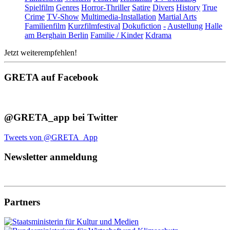
Spielfilm
Genres
Horror-Thriller
Satire
Divers
History
True
Crime
TV-Show
Multimedia-Installation
Martial Arts
Familienfilm
Kurzfilmfestival
Dokufiction
-
Austellung
Halle
am Berghain Berlin
Familie / Kinder
Kdrama
Jetzt weiterempfehlen!
GRETA auf Facebook
@GRETA_app bei Twitter
Tweets von @GRETA_App
Newsletter anmeldung
Partners