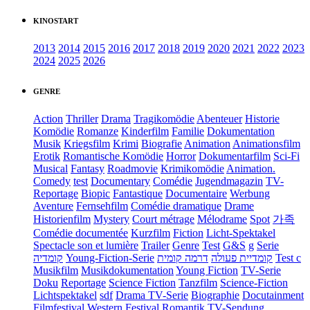
KINOSTART
2013
2014
2015
2016
2017
2018
2019
2020
2021
2022
2023
2024
2025
2026
GENRE
Action
Thriller
Drama
Tragikomödie
Abenteuer
Historie
Komödie
Romanze
Kinderfilm
Familie
Dokumentation
Musik
Kriegsfilm
Krimi
Biografie
Animation
Animationsfilm
Erotik
Romantische Komödie
Horror
Dokumentarfilm
Sci-Fi
Musical
Fantasy
Roadmovie
Krimikomödie
Animation.
Comedy
test
Documentary
Comédie
Jugendmagazin
TV-
Reportage
Biopic
Fantastique
Documentaire
Werbung
Aventure
Fernsehfilm
Comédie dramatique
Drame
Historienfilm
Mystery
Court métrage
Mélodrame
Spot
가족
Comédie documentée
Kurzfilm
Fiction
Licht-Spektakel
Spectacle son et lumière
Trailer
Genre
Test
G&S
g
Serie
קומדיה
Young-Fiction-Serie
דרמה קומית
קומדיית פעולה
Test c
Musikfilm
Musikdokumentation
Young Fiction
TV-Serie
Doku
Reportage
Science Fiction
Tanzfilm
Science-Fiction
Lichtspektakel
sdf
Drama TV-Serie
Biographie
Docutainment
Filmfestival
Western
Festival
Romantik
TV-Sendung