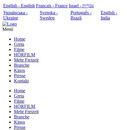
English - English
Français - France
עִבְרִית - Israel
Українська -
Svenska -
Português -
English -
Ukraine
Sweden
Brazil
India
Menü
Home
Greta
Filme
HÖRFILM
Mehr Freizeit
Branche
Kinos
Presse
Kontakt
Home
Greta
Filme
HÖRFILM
Mehr Freizeit
Branche
Kinos
Presse