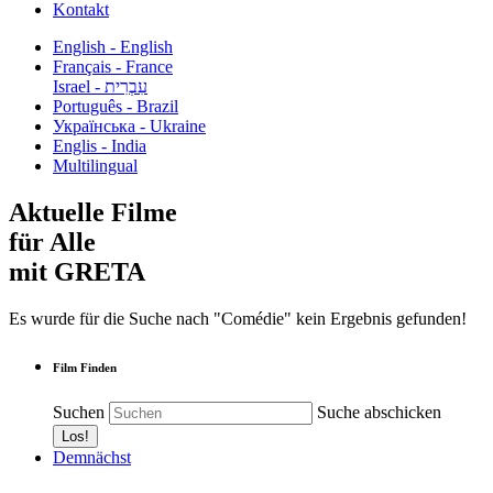
Kontakt
English - English
Français - France
עִבְרִית - Israel
Português - Brazil
Українська - Ukraine
Englis - India
Multilingual
Aktuelle Filme
für Alle
mit GRETA
Es wurde für die Suche nach "Comédie" kein Ergebnis gefunden!
Film Finden
Suchen
Suche abschicken
Demnächst