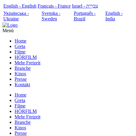
English - English
Français - France
עִבְרִית - Israel
Українська -
Svenska -
Português -
English -
Ukraine
Sweden
Brazil
India
Menü
Home
Greta
Filme
HÖRFILM
Mehr Freizeit
Branche
Kinos
Presse
Kontakt
Home
Greta
Filme
HÖRFILM
Mehr Freizeit
Branche
Kinos
Presse