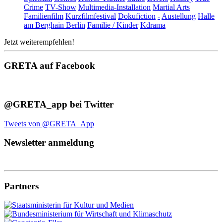
Crime
TV-Show
Multimedia-Installation
Martial Arts
Familienfilm
Kurzfilmfestival
Dokufiction
-
Austellung
Halle
am Berghain Berlin
Familie / Kinder
Kdrama
Jetzt weiterempfehlen!
GRETA auf Facebook
@GRETA_app bei Twitter
Tweets von @GRETA_App
Newsletter anmeldung
Partners