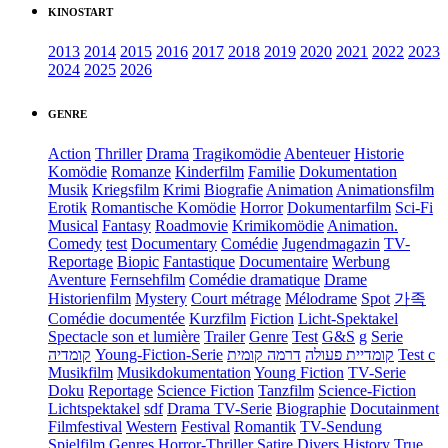
KINOSTART
2013
2014
2015
2016
2017
2018
2019
2020
2021
2022
2023
2024
2025
2026
GENRE
Action
Thriller
Drama
Tragikomödie
Abenteuer
Historie
Komödie
Romanze
Kinderfilm
Familie
Dokumentation
Musik
Kriegsfilm
Krimi
Biografie
Animation
Animationsfilm
Erotik
Romantische Komödie
Horror
Dokumentarfilm
Sci-Fi
Musical
Fantasy
Roadmovie
Krimikomödie
Animation.
Comedy
test
Documentary
Comédie
Jugendmagazin
TV-
Reportage
Biopic
Fantastique
Documentaire
Werbung
Aventure
Fernsehfilm
Comédie dramatique
Drame
Historienfilm
Mystery
Court métrage
Mélodrame
Spot
가족
Comédie documentée
Kurzfilm
Fiction
Licht-Spektakel
Spectacle son et lumière
Trailer
Genre
Test
G&S
g
Serie
קומדיה
Young-Fiction-Serie
דרמה קומית
קומדיית פעולה
Test c
Musikfilm
Musikdokumentation
Young Fiction
TV-Serie
Doku
Reportage
Science Fiction
Tanzfilm
Science-Fiction
Lichtspektakel
sdf
Drama TV-Serie
Biographie
Docutainment
Filmfestival
Western
Festival
Romantik
TV-Sendung
Spielfilm
Genres
Horror-Thriller
Satire
Divers
History
True