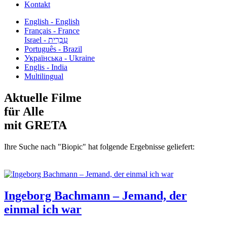
Kontakt
English - English
Français - France
עִבְרִית - Israel
Português - Brazil
Українська - Ukraine
Englis - India
Multilingual
Aktuelle Filme
für Alle
mit GRETA
Ihre Suche nach "Biopic" hat folgende Ergebnisse geliefert:
Ingeborg Bachmann – Jemand, der
einmal ich war