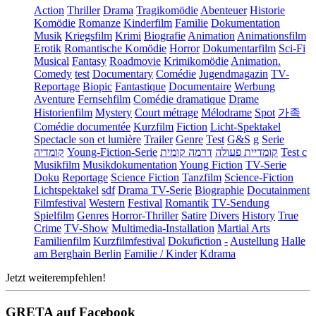
Action
Thriller
Drama
Tragikomödie
Abenteuer
Historie
Komödie
Romanze
Kinderfilm
Familie
Dokumentation
Musik
Kriegsfilm
Krimi
Biografie
Animation
Animationsfilm
Erotik
Romantische Komödie
Horror
Dokumentarfilm
Sci-Fi
Musical
Fantasy
Roadmovie
Krimikomödie
Animation.
Comedy
test
Documentary
Comédie
Jugendmagazin
TV-
Reportage
Biopic
Fantastique
Documentaire
Werbung
Aventure
Fernsehfilm
Comédie dramatique
Drame
Historienfilm
Mystery
Court métrage
Mélodrame
Spot
가족
Comédie documentée
Kurzfilm
Fiction
Licht-Spektakel
Spectacle son et lumière
Trailer
Genre
Test
G&S
g
Serie
קומדיה
Young-Fiction-Serie
דרמה קומית
קומדיית פעולה
Test c
Musikfilm
Musikdokumentation
Young Fiction
TV-Serie
Doku
Reportage
Science Fiction
Tanzfilm
Science-Fiction
Lichtspektakel
sdf
Drama TV-Serie
Biographie
Docutainment
Filmfestival
Western
Festival
Romantik
TV-Sendung
Spielfilm
Genres
Horror-Thriller
Satire
Divers
History
True
Crime
TV-Show
Multimedia-Installation
Martial Arts
Familienfilm
Kurzfilmfestival
Dokufiction
-
Austellung
Halle
am Berghain Berlin
Familie / Kinder
Kdrama
Jetzt weiterempfehlen!
GRETA auf Facebook