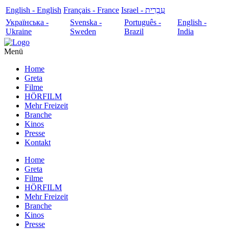
English - English
Français - France
עִבְרִית - Israel
Українська -
Svenska -
Português -
English -
Ukraine
Sweden
Brazil
India
Menü
Home
Greta
Filme
HÖRFILM
Mehr Freizeit
Branche
Kinos
Presse
Kontakt
Home
Greta
Filme
HÖRFILM
Mehr Freizeit
Branche
Kinos
Presse