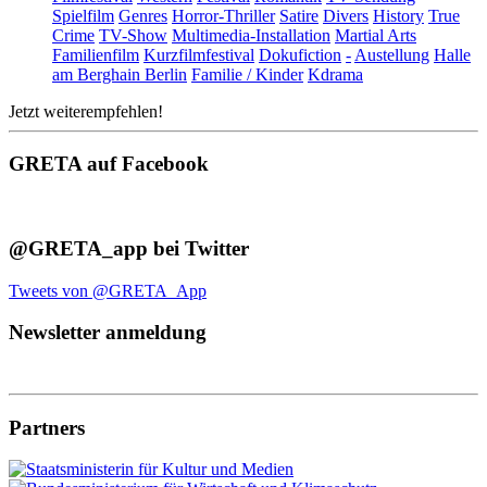
Spielfilm
Genres
Horror-Thriller
Satire
Divers
History
True
Crime
TV-Show
Multimedia-Installation
Martial Arts
Familienfilm
Kurzfilmfestival
Dokufiction
-
Austellung
Halle
am Berghain Berlin
Familie / Kinder
Kdrama
Jetzt weiterempfehlen!
GRETA auf Facebook
@GRETA_app bei Twitter
Tweets von @GRETA_App
Newsletter anmeldung
Partners