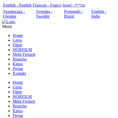
English - English
Français - France
עִבְרִית - Israel
Українська -
Svenska -
Português -
English -
Ukraine
Sweden
Brazil
India
Menü
Home
Greta
Filme
HÖRFILM
Mehr Freizeit
Branche
Kinos
Presse
Kontakt
Home
Greta
Filme
HÖRFILM
Mehr Freizeit
Branche
Kinos
Presse