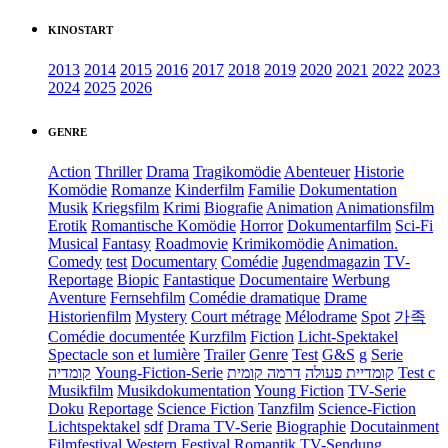
KINOSTART
2013
2014
2015
2016
2017
2018
2019
2020
2021
2022
2023
2024
2025
2026
GENRE
Action
Thriller
Drama
Tragikomödie
Abenteuer
Historie
Komödie
Romanze
Kinderfilm
Familie
Dokumentation
Musik
Kriegsfilm
Krimi
Biografie
Animation
Animationsfilm
Erotik
Romantische Komödie
Horror
Dokumentarfilm
Sci-Fi
Musical
Fantasy
Roadmovie
Krimikomödie
Animation.
Comedy
test
Documentary
Comédie
Jugendmagazin
TV-
Reportage
Biopic
Fantastique
Documentaire
Werbung
Aventure
Fernsehfilm
Comédie dramatique
Drame
Historienfilm
Mystery
Court métrage
Mélodrame
Spot
가족
Comédie documentée
Kurzfilm
Fiction
Licht-Spektakel
Spectacle son et lumière
Trailer
Genre
Test
G&S
g
Serie
קומדיה
Young-Fiction-Serie
דרמה קומית
קומדיית פעולה
Test c
Musikfilm
Musikdokumentation
Young Fiction
TV-Serie
Doku
Reportage
Science Fiction
Tanzfilm
Science-Fiction
Lichtspektakel
sdf
Drama TV-Serie
Biographie
Docutainment
Filmfestival
Western
Festival
Romantik
TV-Sendung