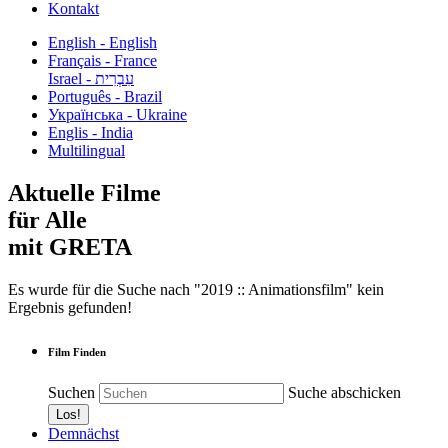
Kontakt
English - English
Français - France
עִבְרִית - Israel
Português - Brazil
Українська - Ukraine
Englis - India
Multilingual
Aktuelle Filme
für Alle
mit GRETA
Es wurde für die Suche nach "2019 :: Animationsfilm" kein
Ergebnis gefunden!
Film Finden
Suchen
Suche abschicken
Demnächst