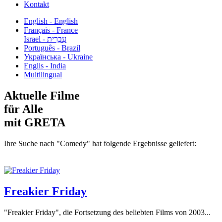
Kontakt
English - English
Français - France
עִבְרִית - Israel
Português - Brazil
Українська - Ukraine
Englis - India
Multilingual
Aktuelle Filme
für Alle
mit GRETA
Ihre Suche nach "Comedy" hat folgende Ergebnisse geliefert:
Freakier Friday
"Freakier Friday", die Fortsetzung des beliebten Films von 2003...