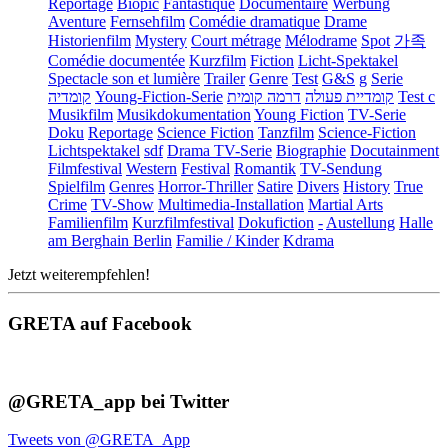
Reportage
Biopic
Fantastique
Documentaire
Werbung
Aventure
Fernsehfilm
Comédie dramatique
Drame
Historienfilm
Mystery
Court métrage
Mélodrame
Spot
가족
Comédie documentée
Kurzfilm
Fiction
Licht-Spektakel
Spectacle son et lumière
Trailer
Genre
Test
G&S
g
Serie
קומדיה
Young-Fiction-Serie
דרמה קומית
קומדיית פעולה
Test c
Musikfilm
Musikdokumentation
Young Fiction
TV-Serie
Doku
Reportage
Science Fiction
Tanzfilm
Science-Fiction
Lichtspektakel
sdf
Drama TV-Serie
Biographie
Docutainment
Filmfestival
Western
Festival
Romantik
TV-Sendung
Spielfilm
Genres
Horror-Thriller
Satire
Divers
History
True
Crime
TV-Show
Multimedia-Installation
Martial Arts
Familienfilm
Kurzfilmfestival
Dokufiction
-
Austellung
Halle
am Berghain Berlin
Familie / Kinder
Kdrama
Jetzt weiterempfehlen!
GRETA auf Facebook
@GRETA_app bei Twitter
Tweets von @GRETA_App