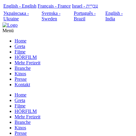
English - English
Français - France
עִבְרִית - Israel
Українська -
Svenska -
Português -
English -
Ukraine
Sweden
Brazil
India
Menü
Home
Greta
Filme
HÖRFILM
Mehr Freizeit
Branche
Kinos
Presse
Kontakt
Home
Greta
Filme
HÖRFILM
Mehr Freizeit
Branche
Kinos
Presse