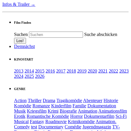
Infos & Trailer →
Film Finden
Suchen
Suche abschicken
Demnächst
KINOSTART
2013
2014
2015
2016
2017
2018
2019
2020
2021
2022
2023
2024
2025
2026
GENRE
Action
Thriller
Drama
Tragikomödie
Abenteuer
Historie
Komödie
Romanze
Kinderfilm
Familie
Dokumentation
Musik
Kriegsfilm
Krimi
Biografie
Animation
Animationsfilm
Erotik
Romantische Komödie
Horror
Dokumentarfilm
Sci-Fi
Musical
Fantasy
Roadmovie
Krimikomödie
Animation.
Comedy
test
Documentary
Comédie
Jugendmagazin
TV-