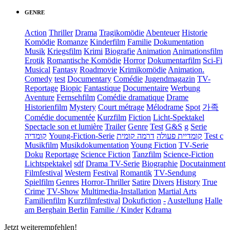
GENRE
Action
Thriller
Drama
Tragikomödie
Abenteuer
Historie
Komödie
Romanze
Kinderfilm
Familie
Dokumentation
Musik
Kriegsfilm
Krimi
Biografie
Animation
Animationsfilm
Erotik
Romantische Komödie
Horror
Dokumentarfilm
Sci-Fi
Musical
Fantasy
Roadmovie
Krimikomödie
Animation.
Comedy
test
Documentary
Comédie
Jugendmagazin
TV-
Reportage
Biopic
Fantastique
Documentaire
Werbung
Aventure
Fernsehfilm
Comédie dramatique
Drame
Historienfilm
Mystery
Court métrage
Mélodrame
Spot
가족
Comédie documentée
Kurzfilm
Fiction
Licht-Spektakel
Spectacle son et lumière
Trailer
Genre
Test
G&S
g
Serie
קומדיה
Young-Fiction-Serie
דרמה קומית
קומדיית פעולה
Test c
Musikfilm
Musikdokumentation
Young Fiction
TV-Serie
Doku
Reportage
Science Fiction
Tanzfilm
Science-Fiction
Lichtspektakel
sdf
Drama TV-Serie
Biographie
Docutainment
Filmfestival
Western
Festival
Romantik
TV-Sendung
Spielfilm
Genres
Horror-Thriller
Satire
Divers
History
True
Crime
TV-Show
Multimedia-Installation
Martial Arts
Familienfilm
Kurzfilmfestival
Dokufiction
-
Austellung
Halle
am Berghain Berlin
Familie / Kinder
Kdrama
Jetzt weiterempfehlen!