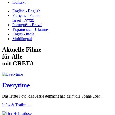
Kontakt
English - English
Français - France
עִבְרִית - Israel
Português - Brazil
Українська - Ukraine
Englis - India
Multilingual
Aktuelle Filme
für Alle
mit GRETA
Everytime
Das letzte Foto, das Jessie gemacht hat, zeigt die Sonne über...
Infos & Trailer →