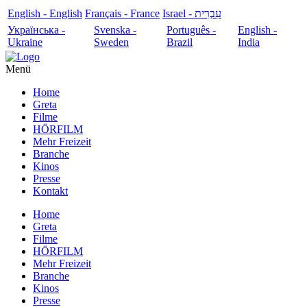
English - English
Français - France
עִבְרִית - Israel
Українська -
Svenska -
Português -
English -
Ukraine
Sweden
Brazil
India
Menü
Home
Greta
Filme
HÖRFILM
Mehr Freizeit
Branche
Kinos
Presse
Kontakt
Home
Greta
Filme
HÖRFILM
Mehr Freizeit
Branche
Kinos
Presse