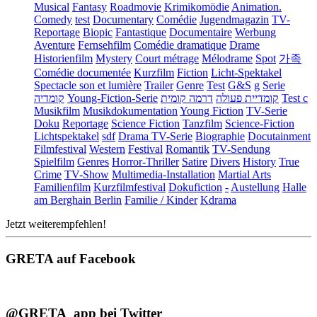
Musical
Fantasy
Roadmovie
Krimikomödie
Animation.
Comedy
test
Documentary
Comédie
Jugendmagazin
TV-
Reportage
Biopic
Fantastique
Documentaire
Werbung
Aventure
Fernsehfilm
Comédie dramatique
Drame
Historienfilm
Mystery
Court métrage
Mélodrame
Spot
가족
Comédie documentée
Kurzfilm
Fiction
Licht-Spektakel
Spectacle son et lumière
Trailer
Genre
Test
G&S
g
Serie
קומדיה
Young-Fiction-Serie
דרמה קומית
קומדיית פעולה
Test c
Musikfilm
Musikdokumentation
Young Fiction
TV-Serie
Doku
Reportage
Science Fiction
Tanzfilm
Science-Fiction
Lichtspektakel
sdf
Drama TV-Serie
Biographie
Docutainment
Filmfestival
Western
Festival
Romantik
TV-Sendung
Spielfilm
Genres
Horror-Thriller
Satire
Divers
History
True
Crime
TV-Show
Multimedia-Installation
Martial Arts
Familienfilm
Kurzfilmfestival
Dokufiction
-
Austellung
Halle
am Berghain Berlin
Familie / Kinder
Kdrama
Jetzt weiterempfehlen!
GRETA auf Facebook
@GRETA_app bei Twitter