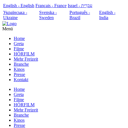
English - English
Français - France
עִבְרִית - Israel
Українська -
Svenska -
Português -
English -
Ukraine
Sweden
Brazil
India
Menü
Home
Greta
Filme
HÖRFILM
Mehr Freizeit
Branche
Kinos
Presse
Kontakt
Home
Greta
Filme
HÖRFILM
Mehr Freizeit
Branche
Kinos
Presse