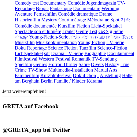
Comedy
test
Documentary
Comédie
Jugendmagazin
TV-
Reportage
Biopic
Fantastique
Documentaire
Werbung
Aventure
Fernsehfilm
Comédie dramatique
Drame
Historienfilm
Mystery
Court métrage
Mélodrame
Spot
가족
Comédie documentée
Kurzfilm
Fiction
Licht-Spektakel
Spectacle son et lumière
Trailer
Genre
Test
G&S
g
Serie
קומדיה
Young-Fiction-Serie
דרמה קומית
קומדיית פעולה
Test c
Musikfilm
Musikdokumentation
Young Fiction
TV-Serie
Doku
Reportage
Science Fiction
Tanzfilm
Science-Fiction
Lichtspektakel
sdf
Drama TV-Serie
Biographie
Docutainment
Filmfestival
Western
Festival
Romantik
TV-Sendung
Spielfilm
Genres
Horror-Thriller
Satire
Divers
History
True
Crime
TV-Show
Multimedia-Installation
Martial Arts
Familienfilm
Kurzfilmfestival
Dokufiction
-
Austellung
Halle
am Berghain Berlin
Familie / Kinder
Kdrama
Jetzt weiterempfehlen!
GRETA auf Facebook
@GRETA_app bei Twitter