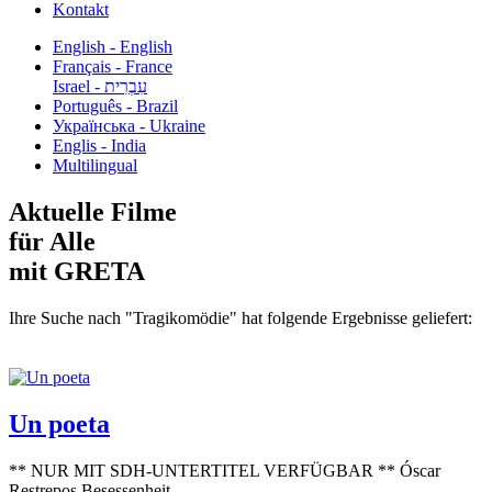
Kontakt
English - English
Français - France
עִבְרִית - Israel
Português - Brazil
Українська - Ukraine
Englis - India
Multilingual
Aktuelle Filme
für Alle
mit GRETA
Ihre Suche nach "Tragikomödie" hat folgende Ergebnisse geliefert:
Un poeta
** NUR MIT SDH-UNTERTITEL VERFÜGBAR ** Óscar
Restrepos Besessenheit...