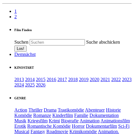
1
2
Film Finden
Suchen
Suche abschicken
Demnächst
KINOSTART
2013
2014
2015
2016
2017
2018
2019
2020
2021
2022
2023
2024
2025
2026
GENRE
Action
Thriller
Drama
Tragikomödie
Abenteuer
Historie
Komödie
Romanze
Kinderfilm
Familie
Dokumentation
Musik
Kriegsfilm
Krimi
Biografie
Animation
Animationsfilm
Erotik
Romantische Komödie
Horror
Dokumentarfilm
Sci-Fi
Musical
Fantasy
Roadmovie
Krimikomödie
Animation.