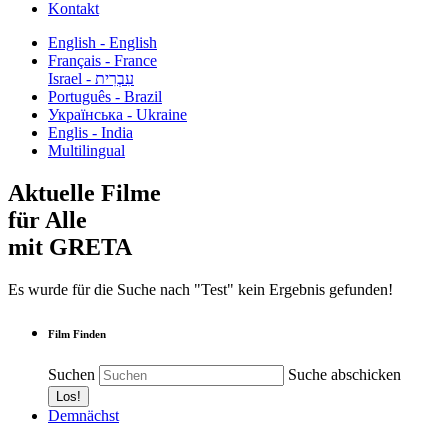
Kontakt
English - English
Français - France
עִבְרִית - Israel
Português - Brazil
Українська - Ukraine
Englis - India
Multilingual
Aktuelle Filme
für Alle
mit GRETA
Es wurde für die Suche nach "Test" kein Ergebnis gefunden!
Film Finden
Suchen
Suche abschicken
Demnächst