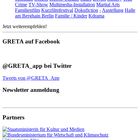
Crime
TV-Show
Multimedia-Installation
Martial Arts
Familienfilm
Kurzfilmfestival
Dokufiction
-
Austellung
Halle
am Berghain Berlin
Familie / Kinder
Kdrama
Jetzt weiterempfehlen!
GRETA auf Facebook
@GRETA_app bei Twitter
Tweets von @GRETA_App
Newsletter anmeldung
Partners