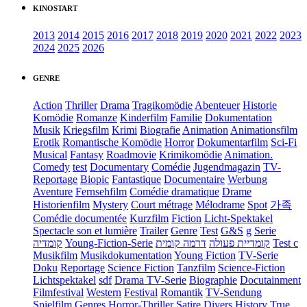
KINOSTART
2013
2014
2015
2016
2017
2018
2019
2020
2021
2022
2023
2024
2025
2026
GENRE
Action
Thriller
Drama
Tragikomödie
Abenteuer
Historie
Komödie
Romanze
Kinderfilm
Familie
Dokumentation
Musik
Kriegsfilm
Krimi
Biografie
Animation
Animationsfilm
Erotik
Romantische Komödie
Horror
Dokumentarfilm
Sci-Fi
Musical
Fantasy
Roadmovie
Krimikomödie
Animation.
Comedy
test
Documentary
Comédie
Jugendmagazin
TV-
Reportage
Biopic
Fantastique
Documentaire
Werbung
Aventure
Fernsehfilm
Comédie dramatique
Drame
Historienfilm
Mystery
Court métrage
Mélodrame
Spot
가족
Comédie documentée
Kurzfilm
Fiction
Licht-Spektakel
Spectacle son et lumière
Trailer
Genre
Test
G&S
g
Serie
קומדיה
Young-Fiction-Serie
דרמה קומית
קומדיית פעולה
Test c
Musikfilm
Musikdokumentation
Young Fiction
TV-Serie
Doku
Reportage
Science Fiction
Tanzfilm
Science-Fiction
Lichtspektakel
sdf
Drama TV-Serie
Biographie
Docutainment
Filmfestival
Western
Festival
Romantik
TV-Sendung
Spielfilm
Genres
Horror-Thriller
Satire
Divers
History
True