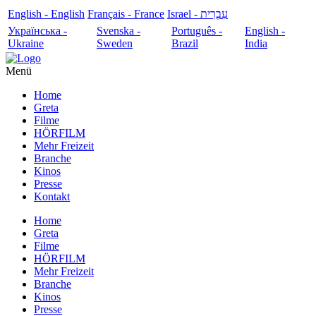
English - English
Français - France
עִבְרִית - Israel
Українська -
Svenska -
Português -
English -
Ukraine
Sweden
Brazil
India
Menü
Home
Greta
Filme
HÖRFILM
Mehr Freizeit
Branche
Kinos
Presse
Kontakt
Home
Greta
Filme
HÖRFILM
Mehr Freizeit
Branche
Kinos
Presse