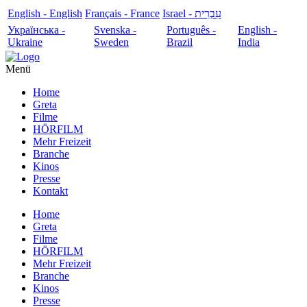
English - English
Français - France
עִבְרִית - Israel
Українська -
Svenska -
Português -
English -
Ukraine
Sweden
Brazil
India
Menü
Home
Greta
Filme
HÖRFILM
Mehr Freizeit
Branche
Kinos
Presse
Kontakt
Home
Greta
Filme
HÖRFILM
Mehr Freizeit
Branche
Kinos
Presse