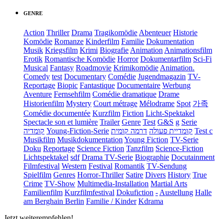
GENRE
Action
Thriller
Drama
Tragikomödie
Abenteuer
Historie
Komödie
Romanze
Kinderfilm
Familie
Dokumentation
Musik
Kriegsfilm
Krimi
Biografie
Animation
Animationsfilm
Erotik
Romantische Komödie
Horror
Dokumentarfilm
Sci-Fi
Musical
Fantasy
Roadmovie
Krimikomödie
Animation.
Comedy
test
Documentary
Comédie
Jugendmagazin
TV-
Reportage
Biopic
Fantastique
Documentaire
Werbung
Aventure
Fernsehfilm
Comédie dramatique
Drame
Historienfilm
Mystery
Court métrage
Mélodrame
Spot
가족
Comédie documentée
Kurzfilm
Fiction
Licht-Spektakel
Spectacle son et lumière
Trailer
Genre
Test
G&S
g
Serie
קומדיה
Young-Fiction-Serie
דרמה קומית
קומדיית פעולה
Test c
Musikfilm
Musikdokumentation
Young Fiction
TV-Serie
Doku
Reportage
Science Fiction
Tanzfilm
Science-Fiction
Lichtspektakel
sdf
Drama TV-Serie
Biographie
Docutainment
Filmfestival
Western
Festival
Romantik
TV-Sendung
Spielfilm
Genres
Horror-Thriller
Satire
Divers
History
True
Crime
TV-Show
Multimedia-Installation
Martial Arts
Familienfilm
Kurzfilmfestival
Dokufiction
-
Austellung
Halle
am Berghain Berlin
Familie / Kinder
Kdrama
Jetzt weiterempfehlen!