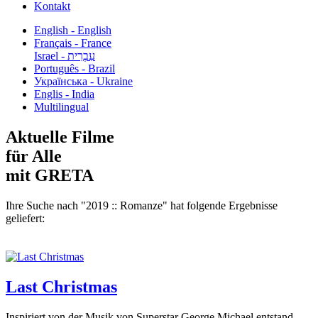
Kontakt
English - English
Français - France
עִבְרִית - Israel
Português - Brazil
Українська - Ukraine
Englis - India
Multilingual
Aktuelle Filme
für Alle
mit GRETA
Ihre Suche nach "2019 :: Romanze" hat folgende Ergebnisse
geliefert:
Last Christmas
Inspiriert von der Musik von Superstar George Michael entstand,...