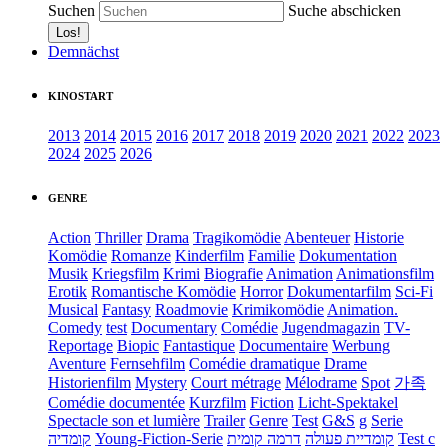
Suchen
Suche abschicken
Demnächst
KINOSTART
2013
2014
2015
2016
2017
2018
2019
2020
2021
2022
2023
2024
2025
2026
GENRE
Action
Thriller
Drama
Tragikomödie
Abenteuer
Historie
Komödie
Romanze
Kinderfilm
Familie
Dokumentation
Musik
Kriegsfilm
Krimi
Biografie
Animation
Animationsfilm
Erotik
Romantische Komödie
Horror
Dokumentarfilm
Sci-Fi
Musical
Fantasy
Roadmovie
Krimikomödie
Animation.
Comedy
test
Documentary
Comédie
Jugendmagazin
TV-
Reportage
Biopic
Fantastique
Documentaire
Werbung
Aventure
Fernsehfilm
Comédie dramatique
Drame
Historienfilm
Mystery
Court métrage
Mélodrame
Spot
가족
Comédie documentée
Kurzfilm
Fiction
Licht-Spektakel
Spectacle son et lumière
Trailer
Genre
Test
G&S
g
Serie
קומדיה
Young-Fiction-Serie
דרמה קומית
קומדיית פעולה
Test c