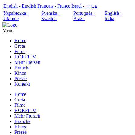
English - English
Français - France
עִבְרִית - Israel
Українська -
Svenska -
Português -
English -
Ukraine
Sweden
Brazil
India
Menü
Home
Greta
Filme
HÖRFILM
Mehr Freizeit
Branche
Kinos
Presse
Kontakt
Home
Greta
Filme
HÖRFILM
Mehr Freizeit
Branche
Kinos
Presse