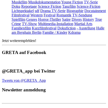
Musikfilm
Musikdokumentation
Young Fiction
TV-Serie
Doku
Reportage
Science Fiction
Tanzfilm
Science-Fiction
Lichtspektakel
sdf
Drama TV-Serie
Biographie
Docutainment
Filmfestival
Western
Festival
Romantik
TV-Sendung
Spielfilm
Genres
Horror-Thriller
Satire
Divers
History
True
Crime
TV-Show
Multimedia-Installation
Martial Arts
Familienfilm
Kurzfilmfestival
Dokufiction
-
Austellung
Halle
am Berghain Berlin
Familie / Kinder
Kdrama
Jetzt weiterempfehlen!
GRETA auf Facebook
@GRETA_app bei Twitter
Tweets von @GRETA_App
Newsletter anmeldung