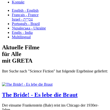
Kontakt
English - English
Français - France
עִבְרִית - Israel
Português - Brazil
Українська - Ukraine
Englis - India
Multilingual
Aktuelle Filme
für Alle
mit GRETA
Ihre Suche nach "Science Fiction" hat folgende Ergebnisse geliefert:
The Bride! - Es lebe die Braut
Der einsame Frankenstein (Bale) reist ins Chicago der 1930er-
Jahre,...