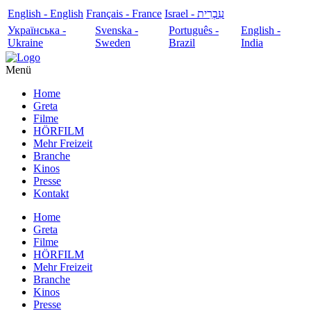
English - English
Français - France
עִבְרִית - Israel
Українська -
Svenska -
Português -
English -
Ukraine
Sweden
Brazil
India
Menü
Home
Greta
Filme
HÖRFILM
Mehr Freizeit
Branche
Kinos
Presse
Kontakt
Home
Greta
Filme
HÖRFILM
Mehr Freizeit
Branche
Kinos
Presse