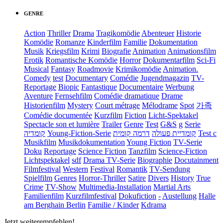
GENRE
Action
Thriller
Drama
Tragikomödie
Abenteuer
Historie
Komödie
Romanze
Kinderfilm
Familie
Dokumentation
Musik
Kriegsfilm
Krimi
Biografie
Animation
Animationsfilm
Erotik
Romantische Komödie
Horror
Dokumentarfilm
Sci-Fi
Musical
Fantasy
Roadmovie
Krimikomödie
Animation.
Comedy
test
Documentary
Comédie
Jugendmagazin
TV-
Reportage
Biopic
Fantastique
Documentaire
Werbung
Aventure
Fernsehfilm
Comédie dramatique
Drame
Historienfilm
Mystery
Court métrage
Mélodrame
Spot
가족
Comédie documentée
Kurzfilm
Fiction
Licht-Spektakel
Spectacle son et lumière
Trailer
Genre
Test
G&S
g
Serie
קומדיה
Young-Fiction-Serie
דרמה קומית
קומדיית פעולה
Test c
Musikfilm
Musikdokumentation
Young Fiction
TV-Serie
Doku
Reportage
Science Fiction
Tanzfilm
Science-Fiction
Lichtspektakel
sdf
Drama TV-Serie
Biographie
Docutainment
Filmfestival
Western
Festival
Romantik
TV-Sendung
Spielfilm
Genres
Horror-Thriller
Satire
Divers
History
True
Crime
TV-Show
Multimedia-Installation
Martial Arts
Familienfilm
Kurzfilmfestival
Dokufiction
-
Austellung
Halle
am Berghain Berlin
Familie / Kinder
Kdrama
Jetzt weiterempfehlen!