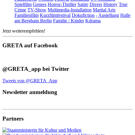
Spielfilm
Genres
Horror-Thriller
Satire
Divers
History
True
Crime
TV-Show
Multimedia-Installation
Martial Arts
Familienfilm
Kurzfilmfestival
Dokufiction
-
Austellung
Halle
am Berghain Berlin
Familie / Kinder
Kdrama
Jetzt weiterempfehlen!
GRETA auf Facebook
@GRETA_app bei Twitter
Tweets von @GRETA_App
Newsletter anmeldung
Partners