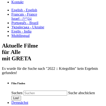
Kontakt
English - English
Français - France
עִבְרִית - Israel
Português - Brazil
Українська - Ukraine
Englis - India
Multilingual
Aktuelle Filme
für Alle
mit GRETA
Es wurde für die Suche nach "2022 :: Kriegsfilm" kein Ergebnis
gefunden!
Film Finden
Suchen
Suche abschicken
Demnächst