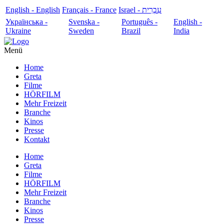
English - English
Français - France
עִבְרִית - Israel
Українська -
Svenska -
Português -
English -
Ukraine
Sweden
Brazil
India
Menü
Home
Greta
Filme
HÖRFILM
Mehr Freizeit
Branche
Kinos
Presse
Kontakt
Home
Greta
Filme
HÖRFILM
Mehr Freizeit
Branche
Kinos
Presse