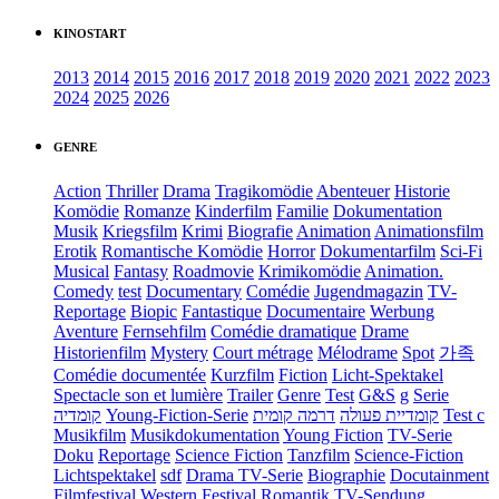
KINOSTART
2013
2014
2015
2016
2017
2018
2019
2020
2021
2022
2023
2024
2025
2026
GENRE
Action
Thriller
Drama
Tragikomödie
Abenteuer
Historie
Komödie
Romanze
Kinderfilm
Familie
Dokumentation
Musik
Kriegsfilm
Krimi
Biografie
Animation
Animationsfilm
Erotik
Romantische Komödie
Horror
Dokumentarfilm
Sci-Fi
Musical
Fantasy
Roadmovie
Krimikomödie
Animation.
Comedy
test
Documentary
Comédie
Jugendmagazin
TV-
Reportage
Biopic
Fantastique
Documentaire
Werbung
Aventure
Fernsehfilm
Comédie dramatique
Drame
Historienfilm
Mystery
Court métrage
Mélodrame
Spot
가족
Comédie documentée
Kurzfilm
Fiction
Licht-Spektakel
Spectacle son et lumière
Trailer
Genre
Test
G&S
g
Serie
קומדיה
Young-Fiction-Serie
דרמה קומית
קומדיית פעולה
Test c
Musikfilm
Musikdokumentation
Young Fiction
TV-Serie
Doku
Reportage
Science Fiction
Tanzfilm
Science-Fiction
Lichtspektakel
sdf
Drama TV-Serie
Biographie
Docutainment
Filmfestival
Western
Festival
Romantik
TV-Sendung