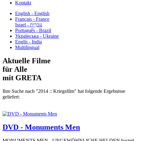
Kontakt
English - English
Français - France
עִבְרִית - Israel
Português - Brazil
Українська - Ukraine
Englis - India
Multilingual
Aktuelle Filme
für Alle
mit GRETA
Ihre Suche nach "2014 :: Kriegsfilm" hat folgende Ergebnisse
geliefert:
DVD - Monuments Men
MONUMENTS MEN - UNGEWÖHNLICHE HELDEN basiert