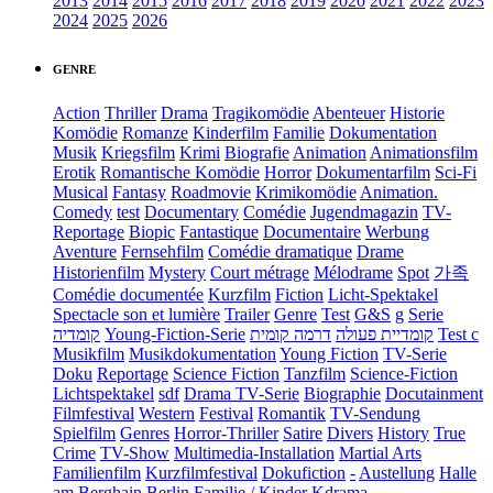
2013
2014
2015
2016
2017
2018
2019
2020
2021
2022
2023
2024
2025
2026
GENRE
Action
Thriller
Drama
Tragikomödie
Abenteuer
Historie
Komödie
Romanze
Kinderfilm
Familie
Dokumentation
Musik
Kriegsfilm
Krimi
Biografie
Animation
Animationsfilm
Erotik
Romantische Komödie
Horror
Dokumentarfilm
Sci-Fi
Musical
Fantasy
Roadmovie
Krimikomödie
Animation.
Comedy
test
Documentary
Comédie
Jugendmagazin
TV-
Reportage
Biopic
Fantastique
Documentaire
Werbung
Aventure
Fernsehfilm
Comédie dramatique
Drame
Historienfilm
Mystery
Court métrage
Mélodrame
Spot
가족
Comédie documentée
Kurzfilm
Fiction
Licht-Spektakel
Spectacle son et lumière
Trailer
Genre
Test
G&S
g
Serie
קומדיה
Young-Fiction-Serie
דרמה קומית
קומדיית פעולה
Test c
Musikfilm
Musikdokumentation
Young Fiction
TV-Serie
Doku
Reportage
Science Fiction
Tanzfilm
Science-Fiction
Lichtspektakel
sdf
Drama TV-Serie
Biographie
Docutainment
Filmfestival
Western
Festival
Romantik
TV-Sendung
Spielfilm
Genres
Horror-Thriller
Satire
Divers
History
True
Crime
TV-Show
Multimedia-Installation
Martial Arts
Familienfilm
Kurzfilmfestival
Dokufiction
-
Austellung
Halle
am Berghain Berlin
Familie / Kinder
Kdrama