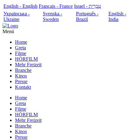
English - English
Français - France
עִבְרִית - Israel
Українська -
Svenska -
Português -
English -
Ukraine
Sweden
Brazil
India
Menü
Home
Greta
Filme
HÖRFILM
Mehr Freizeit
Branche
Kinos
Presse
Kontakt
Home
Greta
Filme
HÖRFILM
Mehr Freizeit
Branche
Kinos
Presse