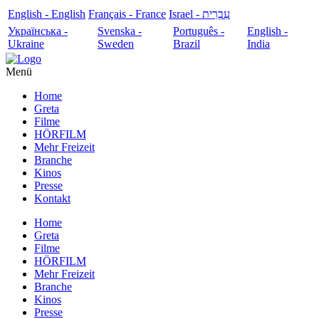
English - English
Français - France
עִבְרִית - Israel
Українська -
Svenska -
Português -
English -
Ukraine
Sweden
Brazil
India
Menü
Home
Greta
Filme
HÖRFILM
Mehr Freizeit
Branche
Kinos
Presse
Kontakt
Home
Greta
Filme
HÖRFILM
Mehr Freizeit
Branche
Kinos
Presse