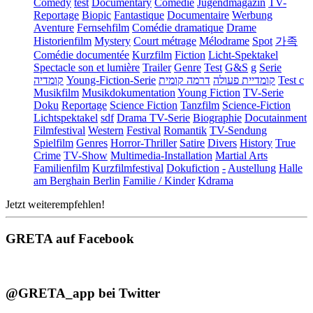
Comedy
test
Documentary
Comédie
Jugendmagazin
TV-
Reportage
Biopic
Fantastique
Documentaire
Werbung
Aventure
Fernsehfilm
Comédie dramatique
Drame
Historienfilm
Mystery
Court métrage
Mélodrame
Spot
가족
Comédie documentée
Kurzfilm
Fiction
Licht-Spektakel
Spectacle son et lumière
Trailer
Genre
Test
G&S
g
Serie
קומדיה
Young-Fiction-Serie
דרמה קומית
קומדיית פעולה
Test c
Musikfilm
Musikdokumentation
Young Fiction
TV-Serie
Doku
Reportage
Science Fiction
Tanzfilm
Science-Fiction
Lichtspektakel
sdf
Drama TV-Serie
Biographie
Docutainment
Filmfestival
Western
Festival
Romantik
TV-Sendung
Spielfilm
Genres
Horror-Thriller
Satire
Divers
History
True
Crime
TV-Show
Multimedia-Installation
Martial Arts
Familienfilm
Kurzfilmfestival
Dokufiction
-
Austellung
Halle
am Berghain Berlin
Familie / Kinder
Kdrama
Jetzt weiterempfehlen!
GRETA auf Facebook
@GRETA_app bei Twitter