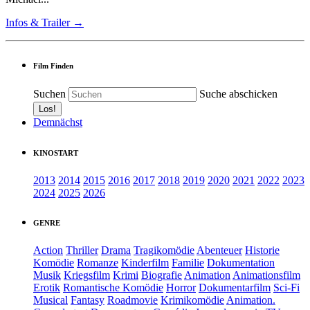
Infos & Trailer →
Film Finden
Suchen
Suche abschicken
Demnächst
KINOSTART
2013
2014
2015
2016
2017
2018
2019
2020
2021
2022
2023
2024
2025
2026
GENRE
Action
Thriller
Drama
Tragikomödie
Abenteuer
Historie
Komödie
Romanze
Kinderfilm
Familie
Dokumentation
Musik
Kriegsfilm
Krimi
Biografie
Animation
Animationsfilm
Erotik
Romantische Komödie
Horror
Dokumentarfilm
Sci-Fi
Musical
Fantasy
Roadmovie
Krimikomödie
Animation.