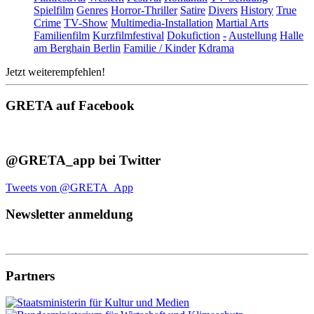
Spielfilm
Genres
Horror-Thriller
Satire
Divers
History
True
Crime
TV-Show
Multimedia-Installation
Martial Arts
Familienfilm
Kurzfilmfestival
Dokufiction
-
Austellung
Halle
am Berghain Berlin
Familie / Kinder
Kdrama
Jetzt weiterempfehlen!
GRETA auf Facebook
@GRETA_app bei Twitter
Tweets von @GRETA_App
Newsletter anmeldung
Partners