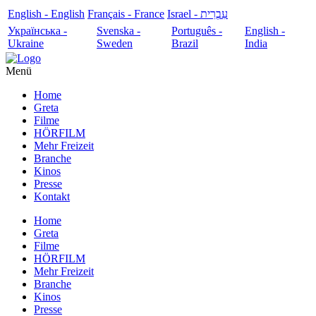
English - English
Français - France
עִבְרִית - Israel
Українська -
Svenska -
Português -
English -
Ukraine
Sweden
Brazil
India
Menü
Home
Greta
Filme
HÖRFILM
Mehr Freizeit
Branche
Kinos
Presse
Kontakt
Home
Greta
Filme
HÖRFILM
Mehr Freizeit
Branche
Kinos
Presse