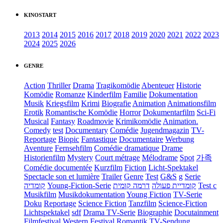
KINOSTART
2013
2014
2015
2016
2017
2018
2019
2020
2021
2022
2023
2024
2025
2026
GENRE
Action
Thriller
Drama
Tragikomödie
Abenteuer
Historie
Komödie
Romanze
Kinderfilm
Familie
Dokumentation
Musik
Kriegsfilm
Krimi
Biografie
Animation
Animationsfilm
Erotik
Romantische Komödie
Horror
Dokumentarfilm
Sci-Fi
Musical
Fantasy
Roadmovie
Krimikomödie
Animation.
Comedy
test
Documentary
Comédie
Jugendmagazin
TV-
Reportage
Biopic
Fantastique
Documentaire
Werbung
Aventure
Fernsehfilm
Comédie dramatique
Drame
Historienfilm
Mystery
Court métrage
Mélodrame
Spot
가족
Comédie documentée
Kurzfilm
Fiction
Licht-Spektakel
Spectacle son et lumière
Trailer
Genre
Test
G&S
g
Serie
קומדיה
Young-Fiction-Serie
דרמה קומית
קומדיית פעולה
Test c
Musikfilm
Musikdokumentation
Young Fiction
TV-Serie
Doku
Reportage
Science Fiction
Tanzfilm
Science-Fiction
Lichtspektakel
sdf
Drama TV-Serie
Biographie
Docutainment
Filmfestival
Western
Festival
Romantik
TV-Sendung