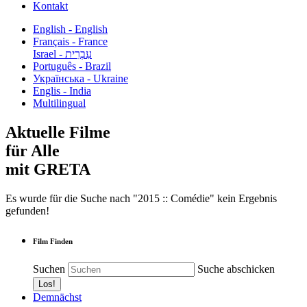
Kontakt
English - English
Français - France
עִבְרִית - Israel
Português - Brazil
Українська - Ukraine
Englis - India
Multilingual
Aktuelle Filme
für Alle
mit GRETA
Es wurde für die Suche nach "2015 :: Comédie" kein Ergebnis
gefunden!
Film Finden
Suchen
Suche abschicken
Demnächst