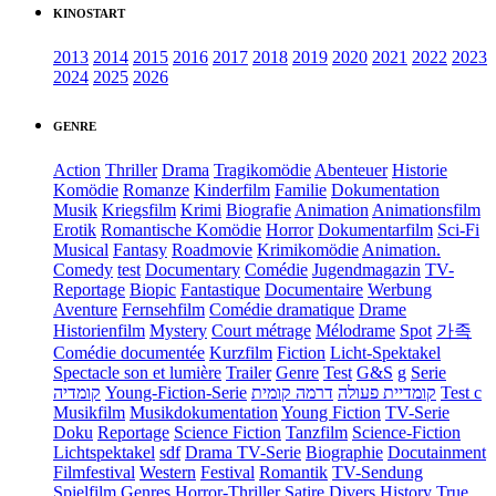
KINOSTART
2013
2014
2015
2016
2017
2018
2019
2020
2021
2022
2023
2024
2025
2026
GENRE
Action
Thriller
Drama
Tragikomödie
Abenteuer
Historie
Komödie
Romanze
Kinderfilm
Familie
Dokumentation
Musik
Kriegsfilm
Krimi
Biografie
Animation
Animationsfilm
Erotik
Romantische Komödie
Horror
Dokumentarfilm
Sci-Fi
Musical
Fantasy
Roadmovie
Krimikomödie
Animation.
Comedy
test
Documentary
Comédie
Jugendmagazin
TV-
Reportage
Biopic
Fantastique
Documentaire
Werbung
Aventure
Fernsehfilm
Comédie dramatique
Drame
Historienfilm
Mystery
Court métrage
Mélodrame
Spot
가족
Comédie documentée
Kurzfilm
Fiction
Licht-Spektakel
Spectacle son et lumière
Trailer
Genre
Test
G&S
g
Serie
קומדיה
Young-Fiction-Serie
דרמה קומית
קומדיית פעולה
Test c
Musikfilm
Musikdokumentation
Young Fiction
TV-Serie
Doku
Reportage
Science Fiction
Tanzfilm
Science-Fiction
Lichtspektakel
sdf
Drama TV-Serie
Biographie
Docutainment
Filmfestival
Western
Festival
Romantik
TV-Sendung
Spielfilm
Genres
Horror-Thriller
Satire
Divers
History
True