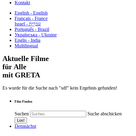
Kontakt
English - English
Français - France
עִבְרִית - Israel
Português - Brazil
Українська - Ukraine
Englis - India
Multilingual
Aktuelle Filme
für Alle
mit GRETA
Es wurde für die Suche nach "sdf" kein Ergebnis gefunden!
Film Finden
Suchen
Suche abschicken
Demnächst