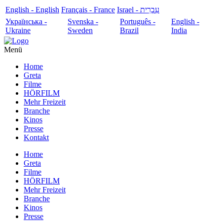
English - English
Français - France
עִבְרִית - Israel
Українська -
Svenska -
Português -
English -
Ukraine
Sweden
Brazil
India
Menü
Home
Greta
Filme
HÖRFILM
Mehr Freizeit
Branche
Kinos
Presse
Kontakt
Home
Greta
Filme
HÖRFILM
Mehr Freizeit
Branche
Kinos
Presse