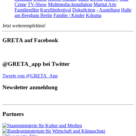
Crime
TV-Show
Multimedia-Installation
Martial Arts
Familienfilm
Kurzfilmfestival
Dokufiction
-
Austellung
Halle
am Berghain Berlin
Familie / Kinder
Kdrama
Jetzt weiterempfehlen!
GRETA auf Facebook
@GRETA_app bei Twitter
Tweets von @GRETA_App
Newsletter anmeldung
Partners