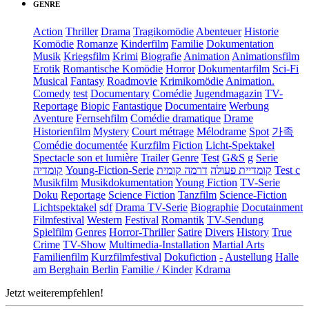
GENRE
Action
Thriller
Drama
Tragikomödie
Abenteuer
Historie
Komödie
Romanze
Kinderfilm
Familie
Dokumentation
Musik
Kriegsfilm
Krimi
Biografie
Animation
Animationsfilm
Erotik
Romantische Komödie
Horror
Dokumentarfilm
Sci-Fi
Musical
Fantasy
Roadmovie
Krimikomödie
Animation.
Comedy
test
Documentary
Comédie
Jugendmagazin
TV-
Reportage
Biopic
Fantastique
Documentaire
Werbung
Aventure
Fernsehfilm
Comédie dramatique
Drame
Historienfilm
Mystery
Court métrage
Mélodrame
Spot
가족
Comédie documentée
Kurzfilm
Fiction
Licht-Spektakel
Spectacle son et lumière
Trailer
Genre
Test
G&S
g
Serie
קומדיה
Young-Fiction-Serie
דרמה קומית
קומדיית פעולה
Test c
Musikfilm
Musikdokumentation
Young Fiction
TV-Serie
Doku
Reportage
Science Fiction
Tanzfilm
Science-Fiction
Lichtspektakel
sdf
Drama TV-Serie
Biographie
Docutainment
Filmfestival
Western
Festival
Romantik
TV-Sendung
Spielfilm
Genres
Horror-Thriller
Satire
Divers
History
True
Crime
TV-Show
Multimedia-Installation
Martial Arts
Familienfilm
Kurzfilmfestival
Dokufiction
-
Austellung
Halle
am Berghain Berlin
Familie / Kinder
Kdrama
Jetzt weiterempfehlen!