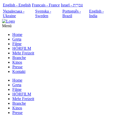
English - English
Français - France
עִבְרִית - Israel
Українська -
Svenska -
Português -
English -
Ukraine
Sweden
Brazil
India
Menü
Home
Greta
Filme
HÖRFILM
Mehr Freizeit
Branche
Kinos
Presse
Kontakt
Home
Greta
Filme
HÖRFILM
Mehr Freizeit
Branche
Kinos
Presse