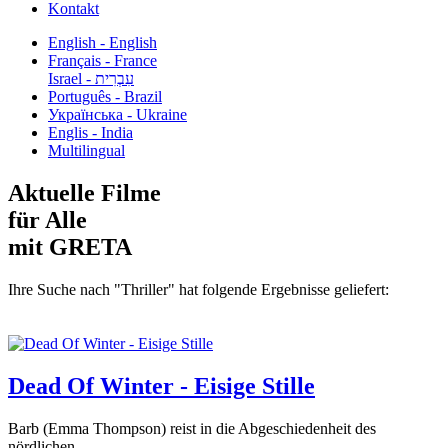
Kontakt
English - English
Français - France
עִבְרִית - Israel
Português - Brazil
Українська - Ukraine
Englis - India
Multilingual
Aktuelle Filme
für Alle
mit GRETA
Ihre Suche nach "Thriller" hat folgende Ergebnisse geliefert:
Dead Of Winter - Eisige Stille
Barb (Emma Thompson) reist in die Abgeschiedenheit des
nördlichen...