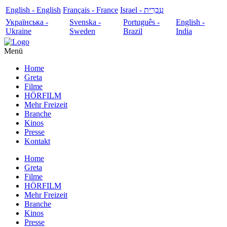
English - English
Français - France
עִבְרִית - Israel
Українська -
Svenska -
Português -
English -
Ukraine
Sweden
Brazil
India
Menü
Home
Greta
Filme
HÖRFILM
Mehr Freizeit
Branche
Kinos
Presse
Kontakt
Home
Greta
Filme
HÖRFILM
Mehr Freizeit
Branche
Kinos
Presse