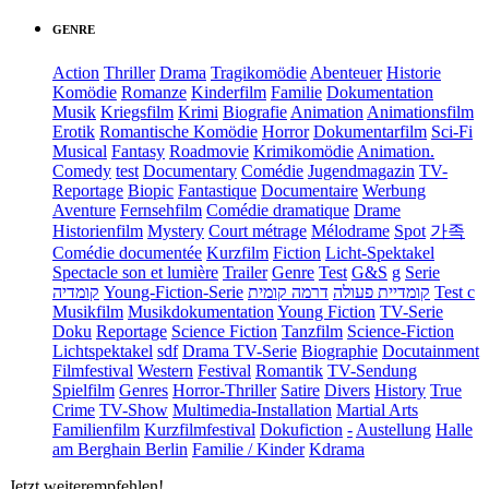
GENRE
Action
Thriller
Drama
Tragikomödie
Abenteuer
Historie
Komödie
Romanze
Kinderfilm
Familie
Dokumentation
Musik
Kriegsfilm
Krimi
Biografie
Animation
Animationsfilm
Erotik
Romantische Komödie
Horror
Dokumentarfilm
Sci-Fi
Musical
Fantasy
Roadmovie
Krimikomödie
Animation.
Comedy
test
Documentary
Comédie
Jugendmagazin
TV-
Reportage
Biopic
Fantastique
Documentaire
Werbung
Aventure
Fernsehfilm
Comédie dramatique
Drame
Historienfilm
Mystery
Court métrage
Mélodrame
Spot
가족
Comédie documentée
Kurzfilm
Fiction
Licht-Spektakel
Spectacle son et lumière
Trailer
Genre
Test
G&S
g
Serie
קומדיה
Young-Fiction-Serie
דרמה קומית
קומדיית פעולה
Test c
Musikfilm
Musikdokumentation
Young Fiction
TV-Serie
Doku
Reportage
Science Fiction
Tanzfilm
Science-Fiction
Lichtspektakel
sdf
Drama TV-Serie
Biographie
Docutainment
Filmfestival
Western
Festival
Romantik
TV-Sendung
Spielfilm
Genres
Horror-Thriller
Satire
Divers
History
True
Crime
TV-Show
Multimedia-Installation
Martial Arts
Familienfilm
Kurzfilmfestival
Dokufiction
-
Austellung
Halle
am Berghain Berlin
Familie / Kinder
Kdrama
Jetzt weiterempfehlen!