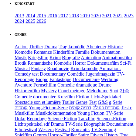
KINOSTART
2013
2014
2015
2016
2017
2018
2019
2020
2021
2022
2023
2024
2025
2026
GENRE
Action
Thriller
Drama
Tragikomödie
Abenteuer
Historie
Komödie
Romanze
Kinderfilm
Familie
Dokumentation
Musik
Kriegsfilm
Krimi
Biografie
Animation
Animationsfilm
Erotik
Romantische Komödie
Horror
Dokumentarfilm
Sci-Fi
Musical
Fantasy
Roadmovie
Krimikomödie
Animation.
Comedy
test
Documentary
Comédie
Jugendmagazin
TV-
Reportage
Biopic
Fantastique
Documentaire
Werbung
Aventure
Fernsehfilm
Comédie dramatique
Drame
Historienfilm
Mystery
Court métrage
Mélodrame
Spot
가족
Comédie documentée
Kurzfilm
Fiction
Licht-Spektakel
Spectacle son et lumière
Trailer
Genre
Test
G&S
g
Serie
קומדיה
Young-Fiction-Serie
דרמה קומית
קומדיית פעולה
Test c
Musikfilm
Musikdokumentation
Young Fiction
TV-Serie
Doku
Reportage
Science Fiction
Tanzfilm
Science-Fiction
Lichtspektakel
sdf
Drama TV-Serie
Biographie
Docutainment
Filmfestival
Western
Festival
Romantik
TV-Sendung
Spielfilm
Genres
Horror-Thriller
Satire
Divers
History
True