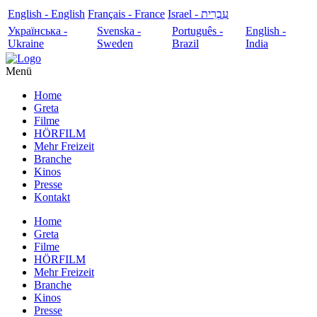
English - English
Français - France
עִבְרִית - Israel
Українська -
Svenska -
Português -
English -
Ukraine
Sweden
Brazil
India
Menü
Home
Greta
Filme
HÖRFILM
Mehr Freizeit
Branche
Kinos
Presse
Kontakt
Home
Greta
Filme
HÖRFILM
Mehr Freizeit
Branche
Kinos
Presse