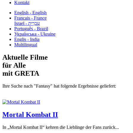
Kontakt
English - English
Français - France
עִבְרִית - Israel
Português - Brazil
Українська - Ukraine
Englis - India
Multilingual
Aktuelle Filme
für Alle
mit GRETA
Ihre Suche nach "Fantasy" hat folgende Ergebnisse geliefert:
Mortal Kombat II
In „Mortal Kombat II“ kehren die Lieblinge der Fans zurück...