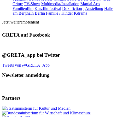
Crime
TV-Show
Multimedia-Installation
Martial Arts
Familienfilm
Kurzfilmfestival
Dokufiction
-
Austellung
Halle
am Berghain Berlin
Familie / Kinder
Kdrama
Jetzt weiterempfehlen!
GRETA auf Facebook
@GRETA_app bei Twitter
Tweets von @GRETA_App
Newsletter anmeldung
Partners