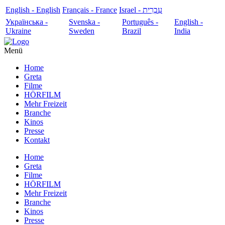
English - English
Français - France
עִבְרִית - Israel
Українська -
Svenska -
Português -
English -
Ukraine
Sweden
Brazil
India
Menü
Home
Greta
Filme
HÖRFILM
Mehr Freizeit
Branche
Kinos
Presse
Kontakt
Home
Greta
Filme
HÖRFILM
Mehr Freizeit
Branche
Kinos
Presse