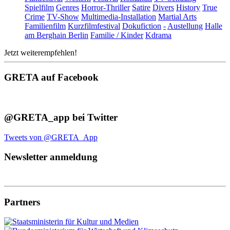
Spielfilm
Genres
Horror-Thriller
Satire
Divers
History
True
Crime
TV-Show
Multimedia-Installation
Martial Arts
Familienfilm
Kurzfilmfestival
Dokufiction
-
Austellung
Halle
am Berghain Berlin
Familie / Kinder
Kdrama
Jetzt weiterempfehlen!
GRETA auf Facebook
@GRETA_app bei Twitter
Tweets von @GRETA_App
Newsletter anmeldung
Partners