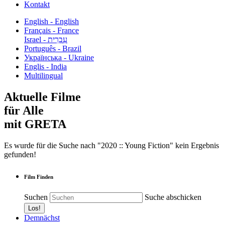
Kontakt
English - English
Français - France
עִבְרִית - Israel
Português - Brazil
Українська - Ukraine
Englis - India
Multilingual
Aktuelle Filme
für Alle
mit GRETA
Es wurde für die Suche nach "2020 :: Young Fiction" kein Ergebnis
gefunden!
Film Finden
Suchen
Suche abschicken
Demnächst