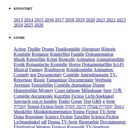
KINOSTART
2013
2014
2015
2016
2017
2018
2019
2020
2021
2022
2023
2024
2025
2026
GENRE
Action
Thriller
Drama
Tragikomödie
Abenteuer
Historie
Komödie
Romanze
Kinderfilm
Familie
Dokumentation
Musik
Kriegsfilm
Krimi
Biografie
Animation
Animationsfilm
Erotik
Romantische Komödie
Horror
Dokumentarfilm
Sci-Fi
Musical
Fantasy
Roadmovie
Krimikomödie
Animation.
Comedy
test
Documentary
Comédie
Jugendmagazin
TV-
Reportage
Biopic
Fantastique
Documentaire
Werbung
Aventure
Fernsehfilm
Comédie dramatique
Drame
Historienfilm
Mystery
Court métrage
Mélodrame
Spot
가족
Comédie documentée
Kurzfilm
Fiction
Licht-Spektakel
Spectacle son et lumière
Trailer
Genre
Test
G&S
g
Serie
קומדיה
Young-Fiction-Serie
דרמה קומית
קומדיית פעולה
Test c
Musikfilm
Musikdokumentation
Young Fiction
TV-Serie
Doku
Reportage
Science Fiction
Tanzfilm
Science-Fiction
Lichtspektakel
sdf
Drama TV-Serie
Biographie
Docutainment
Filmfestival
Western
Festival
Romantik
TV-Sendung