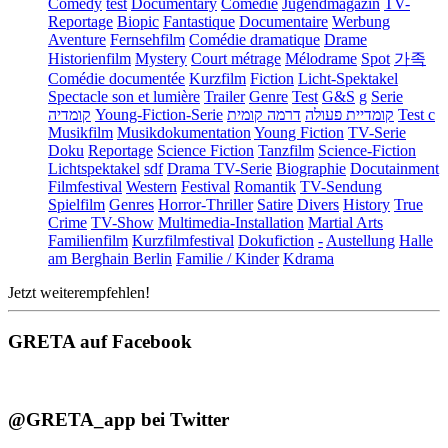
Comedy
test
Documentary
Comédie
Jugendmagazin
TV-
Reportage
Biopic
Fantastique
Documentaire
Werbung
Aventure
Fernsehfilm
Comédie dramatique
Drame
Historienfilm
Mystery
Court métrage
Mélodrame
Spot
가족
Comédie documentée
Kurzfilm
Fiction
Licht-Spektakel
Spectacle son et lumière
Trailer
Genre
Test
G&S
g
Serie
קומדיה
Young-Fiction-Serie
דרמה קומית
קומדיית פעולה
Test c
Musikfilm
Musikdokumentation
Young Fiction
TV-Serie
Doku
Reportage
Science Fiction
Tanzfilm
Science-Fiction
Lichtspektakel
sdf
Drama TV-Serie
Biographie
Docutainment
Filmfestival
Western
Festival
Romantik
TV-Sendung
Spielfilm
Genres
Horror-Thriller
Satire
Divers
History
True
Crime
TV-Show
Multimedia-Installation
Martial Arts
Familienfilm
Kurzfilmfestival
Dokufiction
-
Austellung
Halle
am Berghain Berlin
Familie / Kinder
Kdrama
Jetzt weiterempfehlen!
GRETA auf Facebook
@GRETA_app bei Twitter