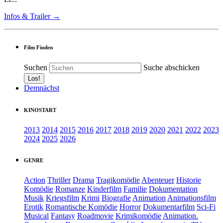
Infos & Trailer →
Film Finden
Suchen
Suche abschicken
Demnächst
KINOSTART
2013
2014
2015
2016
2017
2018
2019
2020
2021
2022
2023
2024
2025
2026
GENRE
Action
Thriller
Drama
Tragikomödie
Abenteuer
Historie
Komödie
Romanze
Kinderfilm
Familie
Dokumentation
Musik
Kriegsfilm
Krimi
Biografie
Animation
Animationsfilm
Erotik
Romantische Komödie
Horror
Dokumentarfilm
Sci-Fi
Musical
Fantasy
Roadmovie
Krimikomödie
Animation.