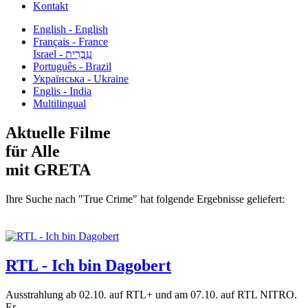
Kontakt
English - English
Français - France
עִבְרִית - Israel
Português - Brazil
Українська - Ukraine
Englis - India
Multilingual
Aktuelle Filme
für Alle
mit GRETA
Ihre Suche nach "True Crime" hat folgende Ergebnisse geliefert:
RTL - Ich bin Dagobert
Ausstrahlung ab 02.10. auf RTL+ und am 07.10. auf RTL NITRO.
Er...