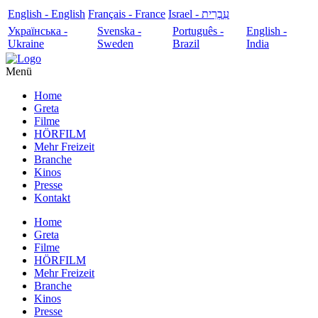
English - English
Français - France
עִבְרִית - Israel
Українська -
Svenska -
Português -
English -
Ukraine
Sweden
Brazil
India
Menü
Home
Greta
Filme
HÖRFILM
Mehr Freizeit
Branche
Kinos
Presse
Kontakt
Home
Greta
Filme
HÖRFILM
Mehr Freizeit
Branche
Kinos
Presse