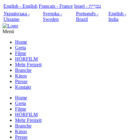
English - English
Français - France
עִבְרִית - Israel
Українська -
Svenska -
Português -
English -
Ukraine
Sweden
Brazil
India
Menü
Home
Greta
Filme
HÖRFILM
Mehr Freizeit
Branche
Kinos
Presse
Kontakt
Home
Greta
Filme
HÖRFILM
Mehr Freizeit
Branche
Kinos
Presse