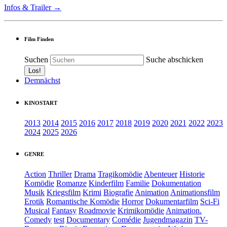
Infos & Trailer →
Film Finden
Suchen
Suche abschicken
Demnächst
KINOSTART
2013
2014
2015
2016
2017
2018
2019
2020
2021
2022
2023
2024
2025
2026
GENRE
Action
Thriller
Drama
Tragikomödie
Abenteuer
Historie
Komödie
Romanze
Kinderfilm
Familie
Dokumentation
Musik
Kriegsfilm
Krimi
Biografie
Animation
Animationsfilm
Erotik
Romantische Komödie
Horror
Dokumentarfilm
Sci-Fi
Musical
Fantasy
Roadmovie
Krimikomödie
Animation.
Comedy
test
Documentary
Comédie
Jugendmagazin
TV-