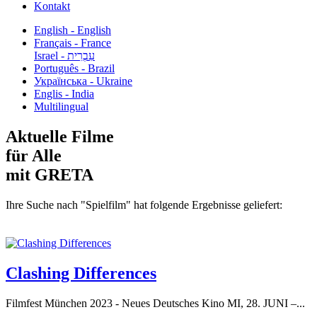
Kontakt
English - English
Français - France
עִבְרִית - Israel
Português - Brazil
Українська - Ukraine
Englis - India
Multilingual
Aktuelle Filme
für Alle
mit GRETA
Ihre Suche nach "Spielfilm" hat folgende Ergebnisse geliefert:
Clashing Differences
Filmfest München 2023 - Neues Deutsches Kino MI, 28. JUNI –...